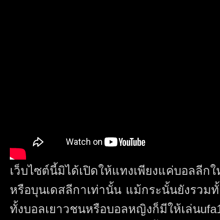
เว็บไซต์นี้มิได้เปิดให้แทงเพียงแค่บอลลีก
หรือบุนเดสลีกาเท่านั้น แม้กระนั้นยังรวมทั
ทั้งบอลเยาวชนหรือบอลหญิงก็มีให้เล่นufa