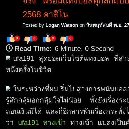
จริง พร้อมแทงบอลทุกลีกแบ
2568 คาสิโน
Posted by
Logan Watson
on
วันพฤหัสบดี พ.ย. 27
0
0
0
0
Read Time:
6 Minute, 0 Second
ufa191 สุดยอดเว็บไซต์แทงบอล ที่สา
หนึ่งครั้งในชีวิต
ในระหว่างที่ผมเริ่มไปสู่วงการพนันบ
รู้สึกกลุ้มอกกลุ้มใจไม่น้อย ทั้งยังเรื่
ถอนเงินมิได้ และก็อีกสารพันเรื่องกระทั่ง
ว่า
ufa191 ทางเข้า
ทางเข้า แปลงเป็นค