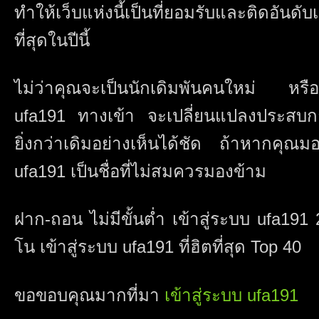
ทำให้เว็บแห่งนี้เป็นที่ยอมรับและติดอันดับ
ที่สุดในปีนี้
ไม่ว่าคุณจะเป็นนักเดิมพันคนใหม่ หรือม
ufa191 ทางเข้า จะเปลี่ยนแปลงประสบก
ยิ่งกว่าเดิมอย่างเห็นได้ชัด ถ้าหากคุณ
ufa191 เป็นชื่อที่ไม่สมควรมองข้าม
ฝาก-ถอน ไม่มีขั้นต่ำ เข้าสู่ระบบ ufa1
โน เข้าสู่ระบบ ufa191 ที่ฮิตที่สุด Top 40
ขอขอบคุณมากที่มา
เข้าสู่ระบบ ufa191