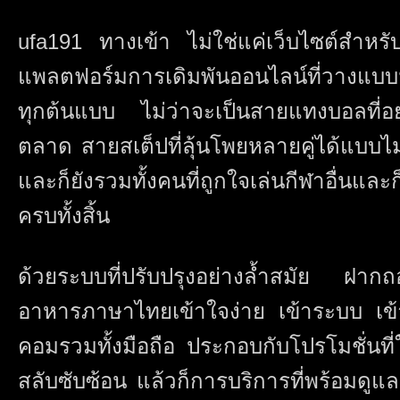
ufa191 ทางเข้า ไม่ใช่แค่เว็บไซต์สำหร
แพลตฟอร์มการเดิมพันออนไลน์ที่วางแบบม
ทุกต้นแบบ ไม่ว่าจะเป็นสายแทงบอลที่อย
ตลาด สายสเต็ปที่ลุ้นโพยหลายคู่ได้แบบ
และก็ยังรวมทั้งคนที่ถูกใจเล่นกีฬาอื่นและ
ครบทั้งสิ้น
ด้วยระบบที่ปรับปรุงอย่างล้ำสมัย ฝา
อาหารภาษาไทยเข้าใจง่าย เข้าระบบ เข้าส
คอมรวมทั้งมือถือ ประกอบกับโปรโมชั่นที่ใ
สลับซับซ้อน แล้วก็การบริการที่พร้อมดูแล