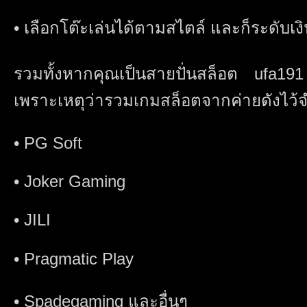
• เลือกโต๊ะเล่นได้ตามสไตล์ และก็ระดับเง
รวมทั้งหากคุณเป็นสายปั่นสล็อต ufa191
เพราะเหตุว่ารวมเกมสล็อตจากค่ายดังไว้
• PG Soft
• Joker Gaming
• JILI
• Pragmatic Play
• Spadegaming และอื่นๆ