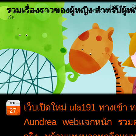
Home
Co
รวมเรื่องราวของผู้หญิง สำหรับผู้หญิ
https://lady-portal.com เรื่องจริงของผู้หญิง ห้องพูดคุณสำหรับผู้หญิงเท
เร้น
พ.ย.
เว็บเปิดใหม่ ufa191 ทางเข้า 
27
Aundrea webแจกหนัก รวมคา