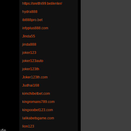
https://sretthi99.bet/enter/
hydra888
ib888pro.bet
infyplus888.com
Jinda55
jinda888
joker123
joker123auto
joker123th
Joker123th.com
Judhai168
kimchibetbet.com
kingromans789.com
kingxxxbet123.com
lalikabetsgame.com
lion123
บจัด