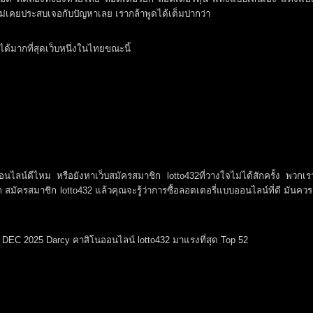
ม่เคยประสบเจอกับปัญหาเลย เรากล้าพูดได้เต็มปากว่า
อได้มากที่สุดเว็บหนึ่งในไทยขณะนี้
อนไลน์ดีไหม หรือยังหาเว็บสมัครสมาชิก lotto432ที่วางใจไม่ได้สักครั้ง พวกเ
มัครสมาชิก lotto432 แล้วคุณจะรู้ว่าการซื้อลอตเตอรี่แบบออนไลน์ที่ดี มันควร
 DEC 2025 Darcy คาสิโนออนไลน์ lotto432 มาแรงที่สุด Top 52