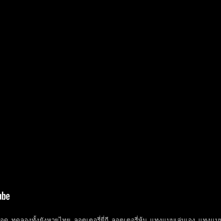
อด ทดลองทั้งยังหวยไทย ลอตเตอรี่ยี่กี ลอตเตอรี่หุ้น แทงแบบเล่นเอง แทงแบ