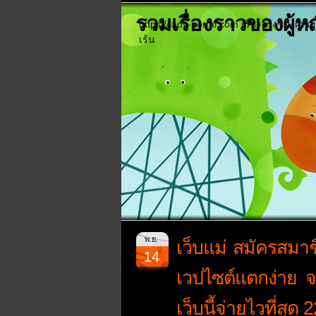
รวมเรื่องราวของผู้หญิ
https://lady-portal.com เรื่องจริงของผู้ห
เร้น
พ.ย.
เว็บแม่ สมัครสมาช
14
เวปไซต์แตกง่าย 
เว็บนี้จ่ายไวที่สุ