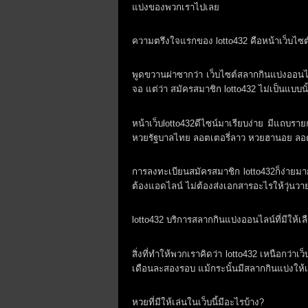
แบ่งของพวกเราไปเลย
ความตรึงใจแรกของ lotto432 คือหน้าเว็บไซต์ท
พูดขวานผ่าซากว่า เว็บไซต์สลากกินแบ่งออนไล
จอ แต่ว่า สมัครสมาชิก lotto432 ไม่เป็นแบบน
หน้าเว็บlotto432ดีไซน์มาเรียบง่าย มีแถบร
หวยรัฐบาลไทย ลอตเตอรี่ลาว หวยฮานอย ลอตเตอร
การลงทะเบียนสมัครสมาชิก lotto432ก็ง่ายมา
ต้องแอดไลน์ ไม่ต้องส่งเอกสารอะไรให้วุ่นวา
lotto432 บริการสลากกินแบ่งออนไลน์ที่มีให้เลื
สิ่งที่ทำให้พวกเราคิดว่า lotto432 เหนือกว่
เดือนละสองรอบ แม้กระนั้นมีสลากกินแบ่งให้เ
หวยที่มีให้เล่นในเว็บนี้มีอะไรบ้าง?