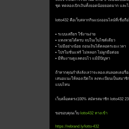
ชุด ทดลองเบิกเงินทั้งยอดน้อยยอดมาก และไ
lotto432 คือเว็บสลากกินแบ่งออนไลน์ที่เชื่อถื
• ระบบเสถียร ใช้งานง่าย
• แทงหวยได้ครบ จบในเว็บไซต์เดียว
• ไม่มีอย่างน้อย ถอนเงินได้ตลอดระยะเวลา
• โปรโมชั่นแฟร์ ไม่หลอก ไม่ผูกมือต่อย
• มีทีมงานดูแลตอบไว แม้มีปัญหา
ถ้าหากคุณกำลังลังเลว่าจะลองเล่นลอตเตอรี่อ
เสนอแนะให้ลองเปิดใจ ลงทะเบียนเป็นสมาชิก ส
แบบไหน
เว็บสล็อตตรง100% สมัครสมาชิก lotto432 23
ขอขอบคุณเว็บ
lotto432 ทางเข้า
https://rebrand.ly/lotto-432