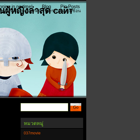
nning in no time!
Blog
Pin Posts
่นผู้หญิงล่าสุด сайт
าพสตรีเพื่อผู้หญิงทุกคน เรื่องราวของจุดซ้อน
หมวดหมู่
037movie