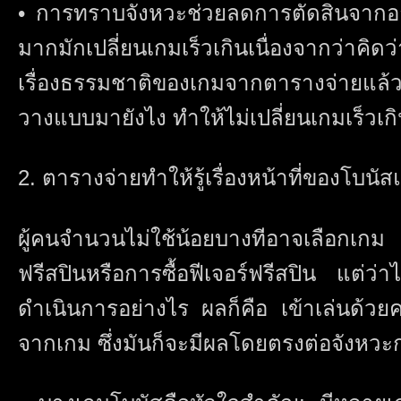
• การทราบจังหวะช่วยลดการตัดสินจาก
มากมักเปลี่ยนเกมเร็วเกินเนื่องจากว่าคิดว
เรื่องธรรมชาติของเกมจากตารางจ่ายแล้ว
วางแบบมายังไง ทำให้ไม่เปลี่ยนเกมเร็วเ
2. ตารางจ่ายทำให้รู้เรื่องหน้าที่ของโบนัส
ผู้คนจำนวนไม่ใช้น้อยบางทีอาจเลือกเกม 
ฟรีสปินหรือการซื้อฟีเจอร์ฟรีสปิน แต่ว่าไ
ดำเนินการอย่างไร ผลก็คือ เข้าเล่นด้วยค
จากเกม ซึ่งมันก็จะมีผลโดยตรงต่อจังหวะ