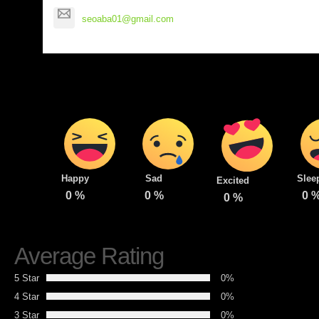
seoaba01@gmail.com
Happy
Sad
Slee
Excited
0
%
0
%
0
0
%
Average Rating
5 Star
0%
4 Star
0%
3 Star
0%