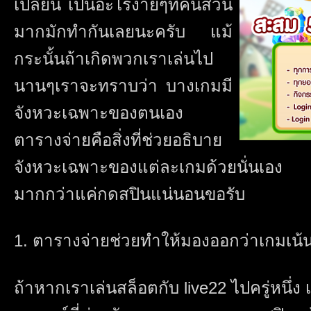
เปลี่ยน เป็นอะไรง่ายๆที่คนส่วน
มากมักทำกันเลยนะครับ แม้
กระนั้นถ้าเกิดพวกเราเล่นไป
นานๆเราจะทราบว่า บางเกมมี
จังหวะเฉพาะของตนเอง
ตารางจ่ายคือสิ่งที่ช่วยอธิบาย
จังหวะเฉพาะของแต่ละเกมด้วยนั่นเอง 
มากกว่าแค่กดสปินแน่นอนขอรับ
1. ตารางจ่ายช่วยทำให้มองออกว่าเกมเน้น จ
ถ้าหากเราเล่นสล็อตกับ live22 ไปครู่หนึ่ง