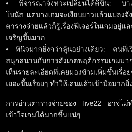
• พิจารณาจังหวะเปลี่ยนได้ดีขึ้น: บางเ
โบนัส แต่บางเกมจะเงียบยาวแล้วแปลงจัง
ตารางจ่ายแล้วก็รู้เรื่องฟีเจอร์ในเกมอยู
เจริญขึ้นมาก
• พินิจมากยิ่งกว่าลุ้นอย่างเดียว: คนที่
สนุกสนานกับการสังเกตพฤติกรรมเกมมากขึ
เห็นรายละเอียดที่เคยมองข้ามเพิ่มขึ้นเรื่
เยอะขึ้นเรื่อยๆ ทำให้เล่นแล้วเข้ามือมากยิ่
การอ่านตารางจ่ายของ live22 อาจไม่ท
เข้าใจเกมได้มากขึ้นแน่ๆ