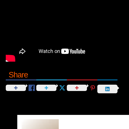
Share