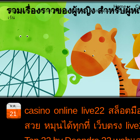
Home
Co
รวมเรื่องราวของผู้หญิง สำหรับผู้หญิ
https://lady-portal.com เรื่องจริงของผู้หญิง ห้องพูดคุณสำหรับผู้หญิงเท
เร้น
พ.ค.
casino online live22 สล็อตม
21
สวย หมุนได้ทุกที่ เว็บตรง live