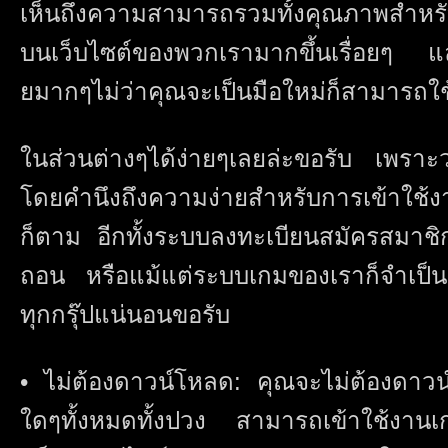
เห็นถึงความสามารถรวมทั้งคุณภาพสำหรับ
บนเว็บไซต์ของพวกเรามากขึ้นเรื่อยๆ 
ยมากๆไม่ว่าคุณจะเป็นมือใหม่ก็สามารถใ
ในส่วนต่างๆได้ง่ายๆเลยล่ะขอรับ เพราะ
โดยคำนึงถึงความง่ายสำหรับการเข้าใช
ก็ตาม อีกทั้งระบบลงทะเบียนสมัครสมา
ถอน หรือแม้แต่ระบบเกมของเราก็จำเป็นต้
ทุกกรุ๊ปแน่นอนขอรับ
• ไม่ต้องดาวน์โหลด: คุณจะไม่ต้องดาวน์
ใดๆทั้งหมดทั้งปวง สามารถเข้าใช้งานเ