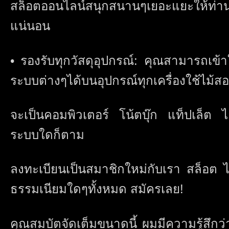
สล็อตออนไลน์สนุกสนานๆเยอะแยะให้ท่านไ
แน่นอน
• รองรับทุกวัสดุอุปกรณ์: คุณสามารถเข้
ระบบต่างๆได้บนอุปกรณ์ทุกเครื่องใช้ไม้สอ
จะเป็นคอมพิวเตอร์ โน้ตบุ๊ก แท็ปเล็ต ไ
ระบบใดก็ตาม
ลงทะเบียนเป็นสมาชิกใหม่กับเรา สล็อต ได้
ธรรมเนียมใดๆทั้งหมด สมัครเลย!
คุณสมบัตจัดเต็มขนาดนี้ ผมมีความรู้สึกว