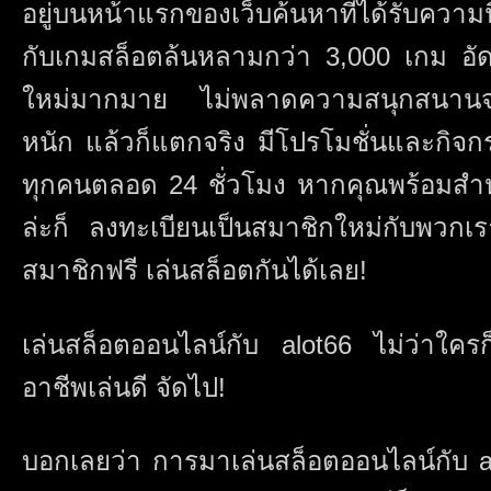
อยู่บนหน้าแรกของเว็บค้นหาที่ได้รับควา
กับเกมสล็อตล้นหลามกว่า 3,000 เกม อัด
ใหม่มากมาย ไม่พลาดความสนุกสนาน
หนัก แล้วก็แตกจริง มีโปรโมชั่นและกิจก
ทุกคนตลอด 24 ชั่วโมง หากคุณพร้อมสำหรั
ล่ะก็ ลงทะเบียนเป็นสมาชิกใหม่กับพวกเรา
สมาชิกฟรี เล่นสล็อตกันได้เลย!
เล่นสล็อตออนไลน์กับ alot66 ไม่ว่าใครก็
อาชีพเล่นดี จัดไป!
บอกเลยว่า การมาเล่นสล็อตออนไลน์กับ alo