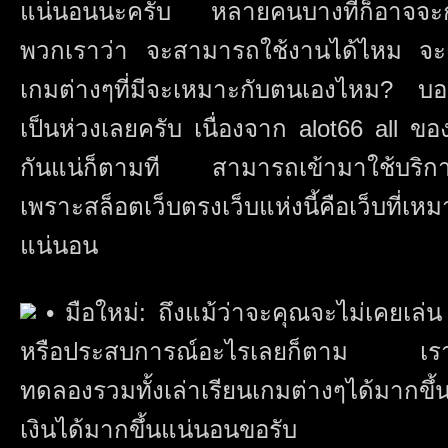
แน่นอนนะครับ หลายคนบางทีก็อาจจะกลุ
พวกเราว่า จะสามารถใช้งานได้ไหม จะเล่น
เกมต่างๆที่มีจะเหมาะกับตนเองไหม? บอก
เป็นห่วงเลยครับ เนื่องจาก alot66 all ข
กันแน่ก็ตามที สามารถเข้ามาใช้บริการ
เพราะสล็อตเว็บตรงเว็บแห่งนี้คือเว็บที่เหม
แน่นอน
• มือใหม่: ถึงแม้ว่าจะคุณจะไม่เคยเล่น
หรือประสบการณ์อะไรเลยก็ตาม เรามีส
ทดลองรวมทั้งเล่าเรียนเกมต่างๆได้มากขึ
เงินได้มากขึ้นแน่นอนขอรับ