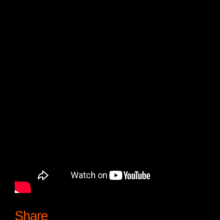
Share