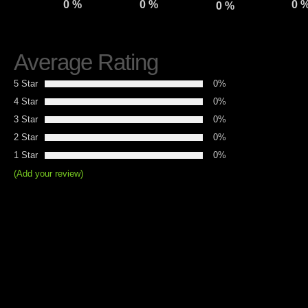
0
%
0
%
0
0
%
Average Rating
5 Star
0%
4 Star
0%
3 Star
0%
2 Star
0%
1 Star
0%
(Add your review)