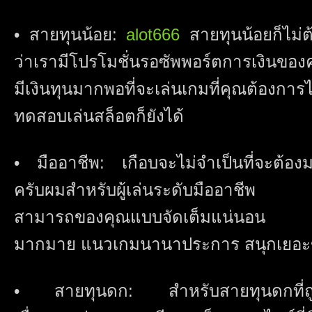
• สายทุนน้อย:
alot666
สายทุนน้อยก็ไม่ต
ว่าเรามีโปรโมชั่นรอซัพพอร์ตการเงินของค
มีเงินทุนมากพอที่จะเล่นเกมที่คุณต้องกา
ทดสอบเล่นสล็อตก็ยังได้
• มืออาชีพ: เกือบจะไม่จำเป็นที่จะต้องม
ครับผมสำหรับผู้เล่นระดับมืออาชีพ เน
สามารถของคุณแบบจัดเต็มแน่นอน เกมค
มากมาย แนวเกมนานาประการ สนุกเยอะขึ้
• สายทุนดก: สำหรับสายทุนดกที่ถูกใจ