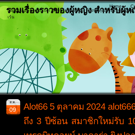
Home
Co
รวมเรื่องราวของผู้หญิง สำหรับผู้หญิ
https://lady-portal.com เรื่องจริงของผู้หญิง ห้องพูดคุณสำหรับผู้หญิงเท
เร้น
ต.ค.
Alot66 5 ตุลาคม 2024 alot666 ไ
09
ถึง 3 ปีซ้อน สมาชิกใหม่รับ 1