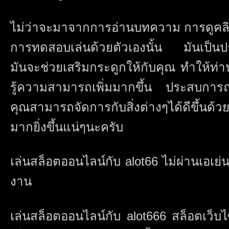
ไม่ว่าจะมาจากการอ่านบทความ การดูคลิป
การทดสอบเล่นด้วยตัวเองนั้น มันเป็นประ
มันจะช่วยเสริมกระดูกให้กับคุณ ทำให้ท่า
รู้ความสามารถเพิ่มมากขึ้น ประสบการณ
คุณสามารถจัดการกับสิ่งต่างๆได้ดีขึ้นด้
มากยิ่งขึ้นแน่ๆนะครับ
เล่นสล็อตออนไลน์กับ alot66 ไม่ผ่านเอเย่นต
งาน
เล่นสล็อตออนไลน์กับ alot666 สล็อตเว็บไ