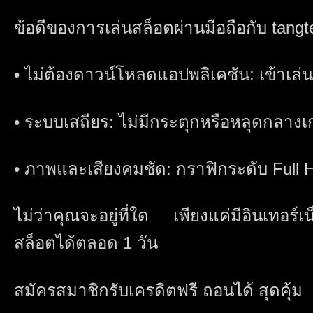
ข้อดีของการเล่นสล็อตผ่านมือถือกับ tang
• ไม่ต้องดาวน์โหลดแอปพลิเคชัน: เข้าเล่น
• ระบบเสถียร: ไม่มีกระตุกหรือหลุดกลาง
• ภาพและเสียงคมชัด: กราฟิกระดับ Full 
ไม่ว่าคุณจะอยู่ที่ใด เพียงแค่มีอินเทอร
สล็อตได้ตลอด 1 วัน
สมัครสมาชิกรับเครดิตฟรี ถอนได้ สุดคุ้ม