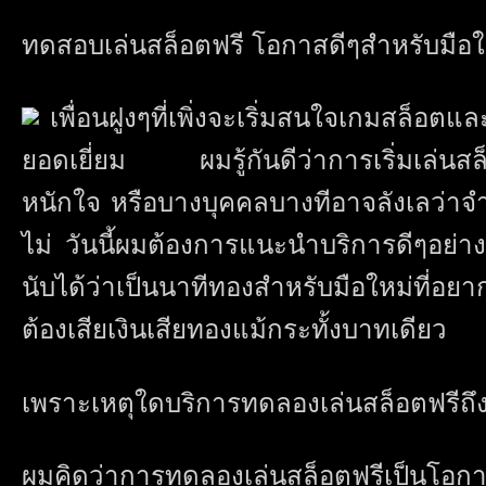
ทดสอบเล่นสล็อตฟรี โอกาสดีๆสำหรับมือใ
เพื่อนฝูงๆที่เพิ่งจะเริ่มสนใจเกมสล็อตแล
ยอดเยี่ยม ผมรู้กันดีว่าการเริ่มเล่นสล็
หนักใจ หรือบางบุคคลบางทีอาจลังเลว่าจำเ
ไม่ วันนี้ผมต้องการแนะนำบริการดีๆอย่า
นับได้ว่าเป็นนาทีทองสำหรับมือใหม่ที่อย
ต้องเสียเงินเสียทองแม้กระทั้งบาทเดียว
เพราะเหตุใดบริการทดลองเล่นสล็อตฟรีถึ
ผมคิดว่าการทดลองเล่นสล็อตฟรีเป็นโอก