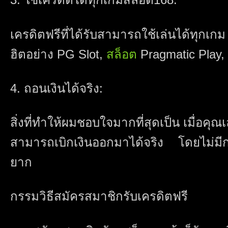
เครดิตฟรีที่ได้รับสามารถใช้เล่นได้ทุก
ฮิตอย่าง PG Slot,
สล็อต
Pragmatic Play,
4. ถอนเงินได้จริง:
สิ่งที่ทำให้ผมชอบใจมากที่สุดเป็น เมื่อคุ
สามารถเบิกเงินออกมาได้จริง โดยไม่มีกา
ยาก
กรรมวิธีสมัครสมาชิกรับเครดิตฟรี