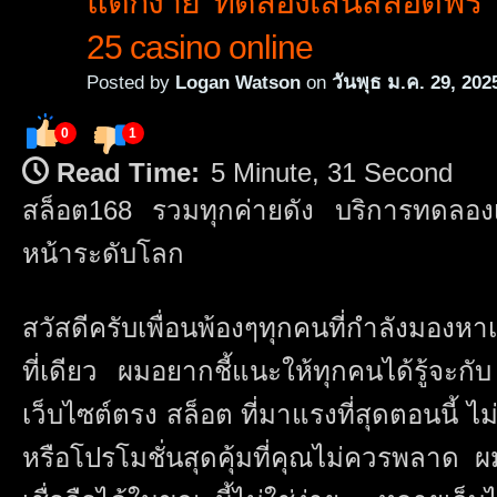
แตกง่าย ทดลองเล่นสล็อตฟรี ไม
25 casino online
Posted by
Logan Watson
on
วันพุธ ม.ค. 29, 202
0
1
Read Time:
5 Minute, 31 Second
สล็อต168 รวมทุกค่ายดัง บริการทดลองเล
หน้าระดับโลก
สวัสดีครับเพื่อนพ้องๆทุกคนที่กำลังมองหาเ
ที่เดียว ผมอยากชี้แนะให้ทุกคนได้รู้จะก
เว็บไซต์ตรง สล็อต ที่มาแรงที่สุดตอนนี้ ไม
หรือโปรโมชั่นสุดคุ้มที่คุณไม่ควรพลาด ผ