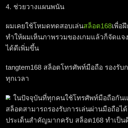
4. ช่วยวางแผนพนัน
ผมเคยใช้โหมดทดสอบเล่น
สล็อต168
เพื่
ทำให้ผมเห็นภาพรวมของเกมแล้วก็จัดแจงสำ
ได้ดีเพิ่มขึ้น
tangtem168 สล็อตโทรศัพท์มือถือ รองรับก
ทุกเวลา
ในปัจจุบันที่ทุกคนใช้โทรศัพท์มือถือ
สล็อตสามารถรองรับการเล่นผ่านมือถือได้อ
ประเด็นสำคัญมากครับ สล็อต168 ทำเป็นดี