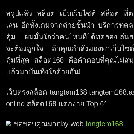
สรุปแล้ว สล็อต เป็นเว็บไซต์ สล็อต ที่
เล่น อีกทั้งเกมจากค่ายชั้นนำ บริการทดล
คุ้ม ผมมั่นใจว่าคนไหนที่ได้ทดลองเล่นสล็อ
จะต้องถูกใจ ถ้าคุณกำลังมองหาเว็บไซต์ta
คุ้มที่สุด สล็อต168 คือคำตอบที่คุณไม่
แล้วมาบันเทิงใจด้วยกัน!
เว็บตรงสล็อต tangtem168 tangtem168.as
online สล็อต168 แตกง่าย Top 61
ขอขอบคุณมากby web
tangtem168