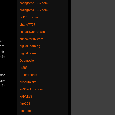
cashgame168x.com
cashgame168x.com
cc11388.com
chang7777
chinatown888.win
cupcake88x.com
หลาย
digital learning
ความ
บจัด
digital learning
ูกใจ
Doomovie
dr888
E-commerce
นศวร
ยเทพ
erisauto.site
ะอีก
eu369clubs.com
FAFA123
faro168
Finance