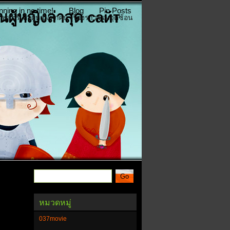
nning in no time!
Blog
Pin Posts
่นผู้หญิงล่าสุด сайт
าพสตรีเพื่อผู้หญิงทุกคน เรื่องราวของจุดซ้อน
หมวดหมู่
037movie