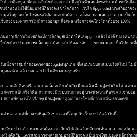
ดถึงคำว่าล็อกยูส ชื่อของเว็บไซต์ของเราไม่มีอยู่ในหัวเลยล่ะขอรับ แม้กระนั้นถึงอ
ยผู้คนจำนวนไม่ใช้น้อยบางทีก็อาจจะเช้าใจกันว่า เว็บไซต์pgslotfishบางเว็บอาจจะ
้าหากพูดในฐานะเว็บไซต์ตรงไม่ผ่านเอเย่นต์จาก สล็อต บอกเลยว่า ความเป็นเว็
ว่า เว็บตรงของพวกเราไม่มีการล็อกยูส ล็อกผล หรือการคดโกงใดๆทั้งปวง 100%
นวนมากเชื่อว่าเว็บไซต์จะมีการล็อกยูสเพื่อทำให้เล่นpgslotแล้วไม่ได้รับแจ็คพอ
บไซต์ตรงไม่สามารถล็อกยูสได้อย่างไม่ต้องสงสัย ระบบเกมจะเป็นไปตามที่
บเพื่อการสุ่มคำตอบต่างๆของpgslotทุกเกม ซึ่งเป็นระบบสุ่มแบบเรียลไทม์ ไม่ม
ัวบุคคลด้วยแล้ว บอกเลยว่า ไม่มีทางแน่ๆขอรับ
ที่เราเล่นเสียติดๆหรือเล่นเกมสล็อตเดียวกันกับเพื่อนแล้วเพื่อนฝูงทำเงินได้ แต่พว
ูส แต่ความเป็นจริงก็คือ ตัวเกมจะมีระบบผันผวนอยู่ บางช่วงบางทีอาจจะแจกบ่อย
G สถานที่ทำงานไปเรื่อยๆเพื่อนฝูงของคุณอาจจะโชคดีกว่าแค่นั้นเลยนะครับ
ผ่านเอเย่นต์ที่มาแรงที่สุดในช่วงเวลานี้ สนุกกับเว็บตรงได้แล้ววันนี้!
อกเกมใหม่ๆไปแล้ว หลายคนต้องแวะเวียนไปเล่นแล้วกลับมาเล่นเกมเก่ายอดนิยมอ
หม่ๆไม่ดีครับ แต่ว่าเกมเก่าๆหลายเกมบางทีก็อาจจะเป็นเซฟโซนของคนอีกจำนว