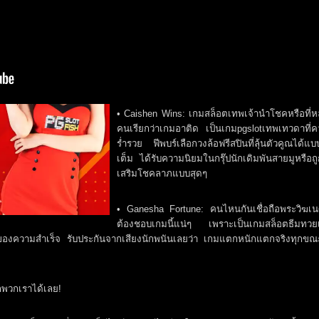
• Caishen Wins: เกมสล็อตเทพเจ้านำโชคหรือที่
คนเรียกว่าเกมอาติด เป็นเกมpgslotเทพเทวดาที่
ร่ำรวย ฟีพบร์เลือกวงล้อฟรีสปินที่ลุ้นตัวคูณได้แบ
เต็ม ได้รับความนิยมในกรุ๊ปนักเดิมพันสายมูหรือถ
เสริมโชคลาภแบบสุดๆ
• Ganesha Fortune: คนไหนกันเชื่อถือพระวิฆเ
ต้องชอบเกมนี้แน่ๆ เพราะเป็นเกมสล็อตธีมทว
่องของความสำเร็จ รับประกันจากเสียงนักพนันเลยว่า เกมแตกหนักแตกจริงทุกขณ
ากพวกเราได้เลย!