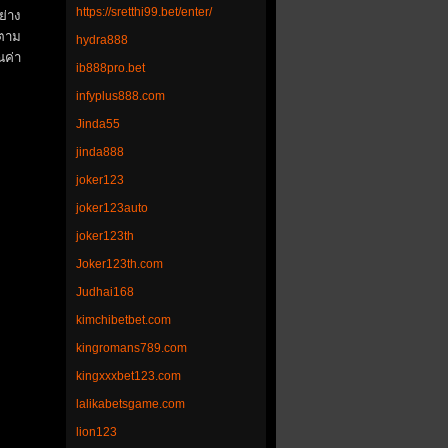
https://sretthi99.bet/enter/
ย่าง
็ตาม
hydra888
ณค่า
ib888pro.bet
infyplus888.com
Jinda55
jinda888
joker123
joker123auto
joker123th
Joker123th.com
Judhai168
kimchibetbet.com
kingromans789.com
kingxxxbet123.com
lalikabetsgame.com
lion123