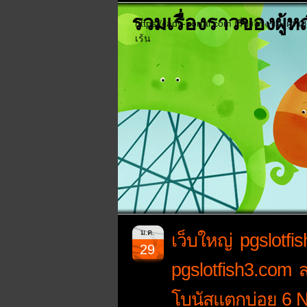
รวมเรื่องราวของผู้หญิ
https://lady-portal.com เรื่องจริงของผู้ห
เร้น
ม.ค.
เว็บใหญ่ pgslotfi
29
pgslotfish3.com ส
โบนัสแตกบ่อย 6 