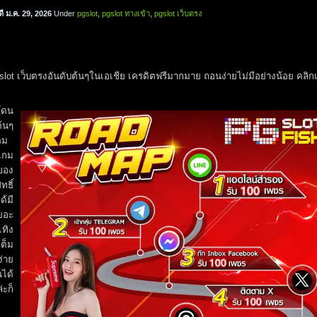
ี ม.ค. 29, 2026
Under
pgslot
,
pgslot ทางเข้า
,
pgslot เว็บตรง
lot เว็บตรงอันดับต้นๆในเอเชีย เครดิตฟรีมากมาย ถอนง่ายไม่มีอย่างน้อย คลิก
โดน
้นๆ
็ม
บเกม
ของ
ทธิ์
้มี
เยอะ
ทิง
ต็ม
่าย
นได้
ะก็