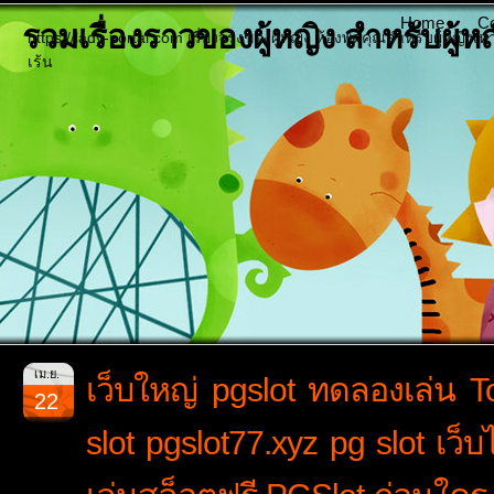
Home
Co
รวมเรื่องราวของผู้หญิง สำหรับผู้หญิ
https://lady-portal.com เรื่องจริงของผู้หญิง ห้องพูดคุณสำหรับผู้หญิงเท
เร้น
เม.ย.
เว็บใหญ่ pgslot ทดลองเล่น 
22
slot pgslot77.xyz pg slot เว