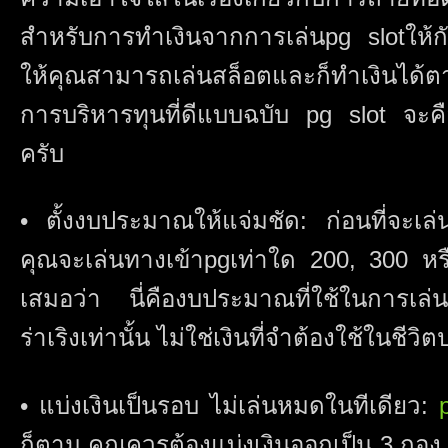
สำหรับการทำเงินจากการเล่นpg slotให้กับ
ให้คุณสามารถเล่นสล็อตและก็ทำเงินได้ตาม
การบริหารทุนที่ดีแบบฉบับ pg slot จะคื
ครับ
• ตั้งงบประมาณให้แจ่มชัด: ก่อนที่จะเล่
คุณจะเล่นทางเข้าpgเท่าใด 200, 300 หร
เสมอว่า นี่คืองบประมาณที่ใช้ในการเล่
ร่าเริงเท่านั้น ไม่ใช่เงินที่จำต้องใช้ในชีว
• แบ่งเงินเป็นรอบ ไม่เล่นหมดในทีเดียว:
ก็ตาม คุณควรต้องแบ่งเงินออกเป็น 3 กอง