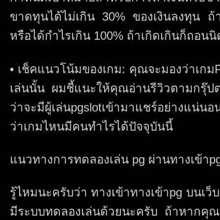
ขาดทุนได้ไม่เกิน 30% ของเงินลงทุน ถ้า
หรือได้กำไรเกิน 100% ถ้าเกิดเกินก็ถอนนิ
• เช็คแนวโน้มของเกม: คุณจะมองว่าเกม
เล่นนั้น ผมชี้แนะให้คุณอ่านรีวิวตามกรุ๊
ว่าจะมีผู้เล่นpgslotเข้ามาแชร์อย่างแน่นอน
ว่าเกมไหนมีคนทำไรได้ปัจจุบันนี้
แนวทางการทดลองเล่น pg ผ่านทางเข้าpg ให้
รู้ไหมนะครับว่า ทางเข้าทางเข้าpg บนเว็บ
มีระบบทดลองเล่นด้วยนะครับ ถ้าหากคุณ