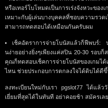
หรือเทอร์โบโหมดเป็นการเร่งจังหวะของเก
เหมาะกับผู้เล่นบางบุคคลที่ชอบความรวดเ
สามารถทดสอบได้เหมือนกันครับผม
• เช็คอัตราการจ่ายโบนัสแล้วก็ฟีพบร์: 
นง่ายอย่างยิ่งๆเพียงแค่สปิน 20-30 รอบก็ส
คุณก็ทดสอบเช็คการจ่ายโบนัสของเกมได้เ
ไหน ช่วยประกอบการตกลงใจได้ดิบได้ดีขึ
ลงทะเบียนใหม่กับเรา pgslot77 ได้แล้ววัน
เยี่ยมที่สุดได้ในทันที อย่าคอยช้า สมัครเลย