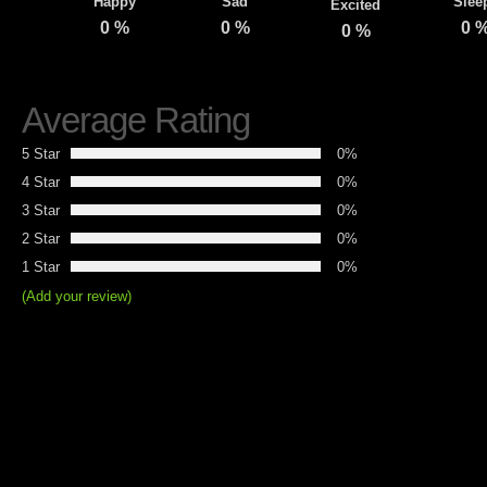
Happy
Sad
Slee
Excited
0
%
0
%
0
0
%
Average Rating
5 Star
0%
4 Star
0%
3 Star
0%
2 Star
0%
1 Star
0%
(Add your review)