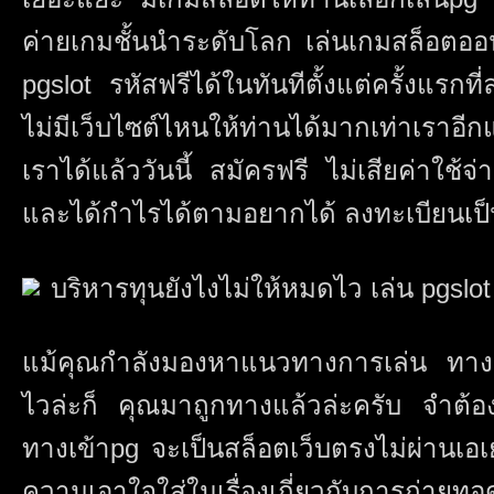
ค่ายเกมชั้นนำระดับโลก เล่นเกมสล็อตออน
pgslot รหัสฟรีได้ในทันทีตั้งแต่ครั้งแรกท
ไม่มีเว็บไซต์ไหนให้ท่านได้มากเท่าเราอี
เราได้แล้ววันนี้ สมัครฟรี ไม่เสียค่าใช้
และได้กำไรได้ตามอยากได้ ลงทะเบียนเป็
บริหารทุนยังไงไม่ให้หมดไว เล่น pgslo
แม้คุณกำลังมองหาแนวทางการเล่น ทางเ
ไวล่ะก็ คุณมาถูกทางแล้วล่ะครับ จำต้
ทางเข้าpg จะเป็นสล็อตเว็บตรงไม่ผ่านเอเย
ความเอาใจใส่ในเรื่องเกี่ยวกับการถ่าย