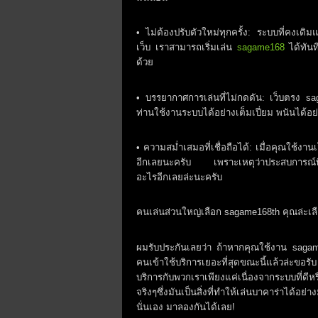
• ไม่ต้องปรับตัวใหม่ทุกครั้ง: ระบบที่คงเดิ
เว็บ เราสามารถเริ่มเล่น
sagame168
ได้ทันท
ด้วย
• บรรยากาศการเล่นที่ไม่กดดัน: เว็บตรง 
ท่านใช้งานระบบได้อย่างเต็มเปี่ยม พนันได้อย
• ความสม่ำเสมอที่เชื่อถือได้: เมื่อคุณใช้
อีกเลยนะครับ เพราะเหตุว่าประสบการณ์ที่ด
อะไรอีกเลยล่ะนะครับ
คนเล่นส่วนใหญ่เลือก sagame168th คุณล่ะเล
ผมรับประกันเลยว่า ถ้าหากคุณใช้งาน sagame1
คนเข้าใช้บริการเยอะที่สุดขณะนี้แล้วล่ะขอรั
บริการกับพวกเราเพียงแค่เนื่องจากระบบที่ดี
จริงๆซึ่งมันเป็นสิ่งที่ทำให้เล่นบาคาร่าได้อ
นั่นเอง มาลองกันได้เลย!