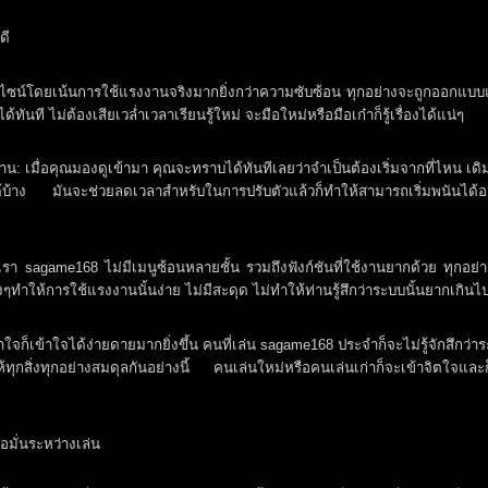
ดี
ีไซน์โดยเน้นการใช้แรงงานจริงมากยิ่งกว่าความซับซ้อน ทุกอย่างจะถูกออกแบบ
ได้ทันที ไม่ต้องเสียเวล่ำเวลาเรียนรู้ใหม่ จะมือใหม่หรือมือเก๋าก็รู้เรื่องได้แน่ๆ
งาน: เมื่อคุณมองดูเข้ามา คุณจะทราบได้ทันทีเลยว่าจำเป็นต้องเริ่มจากที่ไหน เดิ
ด้บ้าง มันจะช่วยลดเวลาสำหรับในการปรับตัวแล้วก็ทำให้สามารถเริ่มพนันได้อ
เรา sagame168 ไม่มีเมนูซ้อนหลายชั้น รวมถึงฟังก์ชันที่ใช้งานยากด้วย ทุกอย่
ิงๆทำให้การใช้แรงงานนั้นง่าย ไม่มีสะดุด ไม่ทำให้ท่านรู้สึกว่าระบบนั้นยากเกินไ
ยเข้าใจก็เข้าใจได้ง่ายดายมากยิ่งขึ้น คนที่เล่น sagame168 ประจำก็จะไม่รู้จักสึกว่า
ุกสิ่งทุกอย่างสมดุลกันอย่างนี้ คนเล่นใหม่หรือคนเล่นเก่าก็จะเข้าจิตใจและก
อมั่นระหว่างเล่น