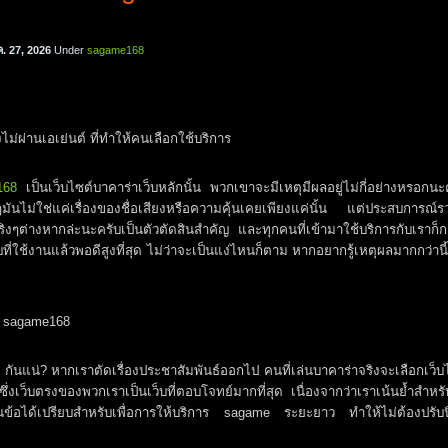
.ค. 27, 2026
Under
sagame168
่ผ่านเอเย่นต์ ที่ทำให้คนเลือกใช้บริการ
168
เป็นเว็บไซต์บาคาร่าเว็บหลักนั้น พวกเขาจะมีเหตุมีผลอยู่ไม่กี่อย่างหรอกนะ
ิงๆมันไม่ใช่แค่เรื่องของชื่อเสียงหรือความคุ้นเคยเพียงแค่นั้น แต่ประสบการณ์รว
งๆต่างหากล่ะนะครับเป็นตัวตัดสินสำคัญ และทุกคนที่เข้ามาใช้บริการกับเราก็ก
ว็บที่ใช้งานแล้วพอดีสูงที่สุด ไม่ว่าจะเป็นแง่ไหนก็ตาม หากอยากรู้เหตุผลมากกว่านี
ก sagame168
กันแน่? หากเราตัดเรื่องประชาสัมพันธ์ออกไป คนที่เล่นบาคาร่าจริงจะเลือกเว็บ
่งเว็บตรงของพวกเราเป็นเว็บที่ตอบโจทย์มากที่สุด เนื่องจากว่าเราเน้นย้ำสำหร
ป็นข้อได้เปรียบสำหรับเพื่อการให้บริการ sagame ระยะยาว ทำให้ไม่ต้องปรับน