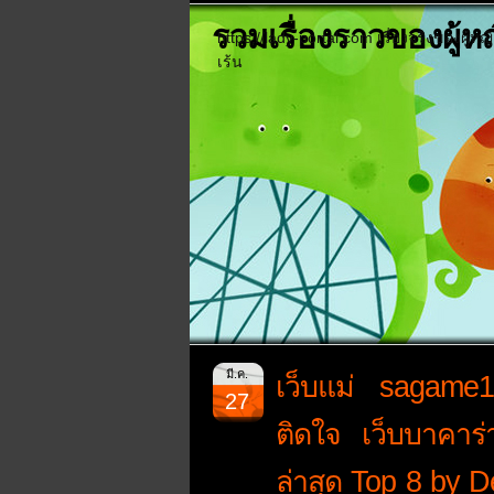
รวมเรื่องราวของผู้หญิ
https://lady-portal.com เรื่องจริงของผู้ห
เร้น
มี.ค.
เว็บแม่ sagame16
27
ติดใจ เว็บบาคาร่าท
ล่าสุด Top 8 by