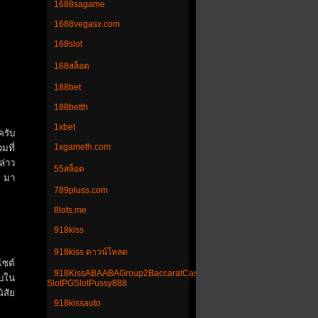
1688sagame
1688vegasx.com
168slot
168สล็อต
188bet
188betth
1xbet
ครับ
1xgameth.com
มที่
ล่าว
55สล็อต
้ มา
789pluss.com
8lots.me
918kiss
918kiss ดาวน์โหลด
ไซต์
918KissABAABAGroup2BaccaratCasinoJoker123PGPG
ับใน
SlotPGSlotPussy888
ิสัย
918kissauto