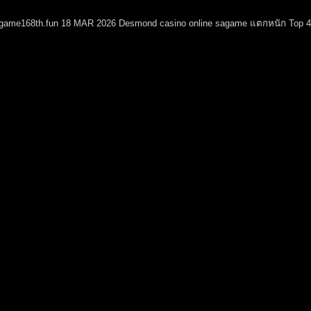
agame168th.fun 18 MAR 2026 Desmond casino online sagame แตกหนัก Top 