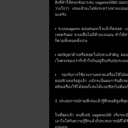
สิ่งที่ทำให้คนกลับมาเล่น sagame168th บ่อยๆน
วางใจว่า เล่นแล้วจะไม่พังระหว่างทางแน่นอน 
นะครับ
• ระบบsagame ตอบสนองเร็วแล้วก็ตลอด:
s
เลยครับผม ระบบลื่นไม่มีค้างแน่นอน ทำให้ท
ก็ตามทั้งหมดทั้งปวง
• ลดปัญหาค้างหรือหลุดในจังหวะสำคัญ: ผมบอ
เว็บตรงของเราก็เข้าใจกันอยู่จึงปรับปรุงระบบ
• รองรับการใช้แรงงานหลายเครื่องใช้ไม้ส
คอมพิวเตอร์อยู่แล้ว แม้กระนั้นผมการันตีเล
สลับเครื่องใช้ไม้สอยก็เล่นได้แบบชิลๆไม่ต้อ
3. ประสบการณ์รวมที่เล่นแล้วรู้สึกพอดีสูงที่สุด
ในที่สุดแล้ว คนที่เล่นั sagame168 จริงๆจะ
เอาใจใส่กับความรู้สึกแล้วก็ประสบการณ์ที่
แน่นอน