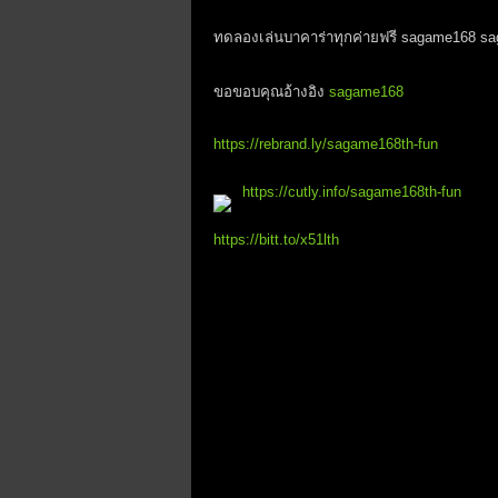
ทดลองเล่นบาคาร่าทุกค่ายฟรี sagame168 s
ขอขอบคุณอ้างอิง
sagame168
https://rebrand.ly/sagame168th-fun
https://cutly.info/sagame168th-fun
https://bitt.to/x51lth