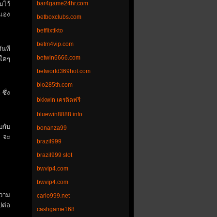
bar4game24hr.com
มไว้
นเอง
betboxclubs.com
betflixtikto
betm4vip.com
ันที
betwin6666.com
บใดๆ
betworld369hot.com
bio285th.com
ซึ่ง
bkkwin เครดิตฟรี
bluewin8888.info
บกับ
bonanza99
บ จะ
brazil999
brazil999 slot
bwvip4.com
bwvip4.com
ความ
carlo999.net
ปต่อ
cashgame168