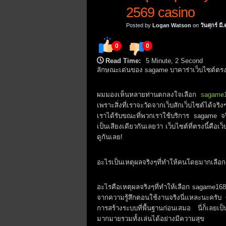
2569 casino
Posted by
Logan Watson
on
วันศุกร์ มี
0
0
Read Time:
5 Minute, 2 Second
ลักษณะเด่นของ sagame บาคาร่าเว็บไซต์ตรงไม
ผมมองเห็นหลายท่านตกลงใจเลือก
sagame
เพราะสิ่งที่เราจะวัดจากเว็บสักเว็บไซต์ได้จร
เราได้รับขณะที่พวกเราใช้บริการ sagame จริ
เป็นเสียงเดียวกันเลยว่า เว็บไซต์ที่ตรงนี้คือเ
ดูกันเลย!
อะไรเป็นเหตุผลจริงๆที่ทำให้คนโดยมากเลือ
อะไรคือเหตุผลจริงๆที่ทำให้เลือก sagame168 
จากความรู้สึกตอนใช้งานจริงนี่แหละนะครับ ซึ
การสร้างระบบที่พื้นฐานก่อนเสมอ นี่ก็เลยเ
มากมายรวมทั้งเล่นได้อย่างมีความสุข