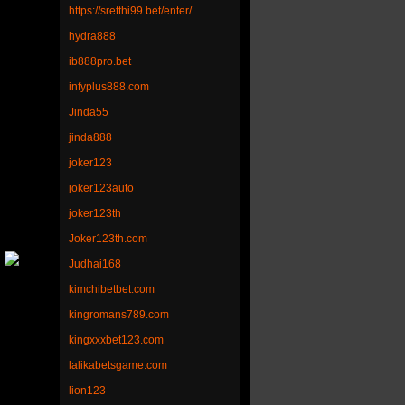
https://sretthi99.bet/enter/
hydra888
ib888pro.bet
infyplus888.com
Jinda55
jinda888
joker123
joker123auto
joker123th
Joker123th.com
Judhai168
kimchibetbet.com
kingromans789.com
kingxxxbet123.com
lalikabetsgame.com
lion123