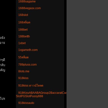
1688sagame
1688vegasx.com
168slot
168สล็อต
188bet
188betth
งยัง
นอาจ
1xbet
1xgameth.com
55สล็อต
กๆดี
789pluss.com
กลับ
ำคัญ
8lots.me
918kiss
918kiss ดาวน์โหลด
918KissABAABAGroup2BaccaratCasinoJoker123PGPG
SlotPGSlotPussy888
ีโปร
918kissauto