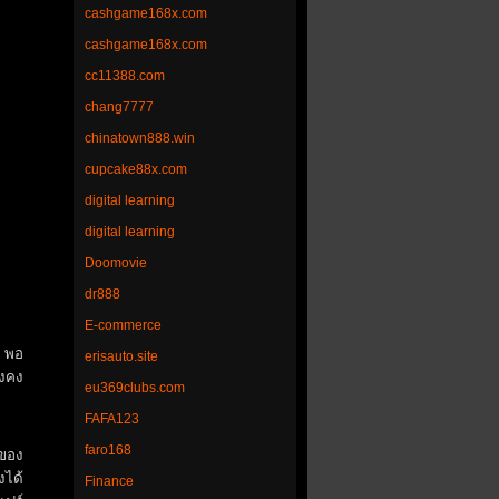
cashgame168x.com
cashgame168x.com
cc11388.com
chang7777
chinatown888.win
cupcake88x.com
digital learning
digital learning
Doomovie
dr888
E-commerce
ว พอ
erisauto.site
ังคง
eu369clubs.com
FAFA123
faro168
ลของ
งได้
Finance