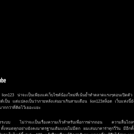
บ lion123 น่าจะเป็นเพียงแค่เว็บไซต์น้องใหม่ที่เน้นย้ำทำตลาดแรงๆตอนเปิดตั
ซต์เป็น แต่แปลงเป็นว่าภายหลังเล่นมาเกินสามเดือน lion123สล็อต เว็บแห่งนี้ย
มากกว่าที่คิดไว้เยอะแยะ
อของระบบ ไม่ว่าจะเป็นเรื่องความเร็วสำหรับเพื่อการฝากถอน ความลื่นไถ
้งหมดทุกอย่างยังคงมาตรฐานเดิมแบบไม่มีตก ผมเล่นบาคาร่าทุกวี่วัน มีอีกทั้