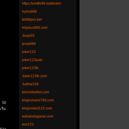
https://sretthi99.bet/enter/
hydra888
ib888pro.bet
infyplus888.com
Jinda55
jinda888
joker123
joker123auto
joker123th
Joker123th.com
Judhai168
kimchibetbet.com
kingromans789.com
ำ 50
kingxxxbet123.com
ริ่ม
lalikabetsgame.com
lion123
ย่าง