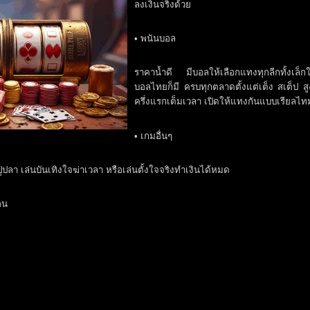
ลงเงินจริงด้วย
• พนันบอล
ราคาน้ำดี มีบอลให้เลือกแทงทุกลีกทั้งเล็ก
บอลไทยก็มี ครบทุกตลาดตั้งแต่เต็ง สเต็ป สู
ครึ่งแรกเต็มเวลา เปิดให้แทงกันแบบเรียลไทม
• เกมอื่นๆ
้าปูปลา เล่นบันเทิงใจฆ่าเวลา หรือเล่นตั้งใจจริงทำเงินได้หมด
อน