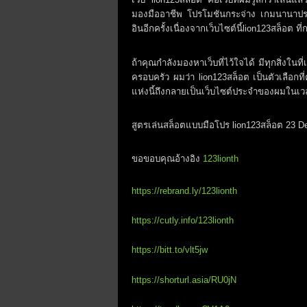
มองมืออาชีพ โปรโมชันกระจ่าง เกมนานาประกา
อินอีกครั้งเนื่องจากเว็บไซต์นี้lion123สล็อต ท
ถ้าคุณกำลังมองหาเว็บที่ไว้ใจได้ มีทุกสิ่งใน
ครอบครัว ผมว่า lion123สล็อต เป็นตัวเลือก
แห่งนี้ถึงกลายเป็นเว็บไซต์ประจำของผมในเวลา
สูตรเล่นสล็อตแบบมือโปร lion123สล็อต 23 De
ขอขอบคุณอ้างอิง
123lionth
https://rebrand.ly/123lionth
https://cutly.info/123lionth
https://bitt.to/vlt5jw
https://shorturl.asia/RU0jN