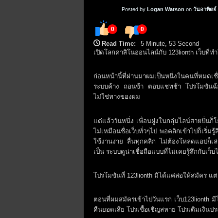
Posted by
Logan Watson
on
วันอาทิตย์
0
0
Read Time:
5 Minute, 53 Second
เปิดโลกคาสิโนออนไลน์กับ 123lionth เว็บที่ทำ
ก่อนหน้านี้ที่ผ่านมาผมเป็นหนึ่งในคนที่หมดเ
ระบบค้าง ถอนช้า ตอบแชทช้า โปรโมชันฉ้อฉล 
ไม่ใช่ทางของผม
แต่แล้ววันหนึ่ง เพื่อนฝูงในกลุ่มไลน์สายปั่นก็โ
ไม่เหมือนชื่อเว็บทั่วๆไป พอคลิกเข้าไปก็เริ่มร
ใช้งานง่าย ลื่นทุกคลิก ไม่ต้องโหลดแอปก็เล
เป็น ระบบดูน่าเชื่อถือแบบที่ไม่เคยรู้สึกกับเว
โปรโมชันที่ 123lionth มิได้แค่ล่อให้สมัคร แต
ตอนที่ผมสมัครเข้าไปวันแรก เว็บ123lionth มี
คืนยอดเสีย โปรเชื้อเชิญสหาย โปรเติมเงิน