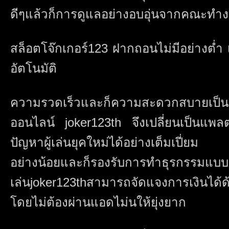
ดีๆแล้วก็การดูแลอย่างอบอุ่นจากคณะทำงา
สล็อตโจ๊กเกอร์123 ฝากถอนไม่มีอย่างต่ำ
อัตโนมัติ
ความรวดเร็วและก็ความสะดวกสบายเป็นสิ
ออนไลน์ joker123th จึงเปลี่ยนเป็นแพลต
ปัญหาผู้เล่นยุคใหม่ได้อย่างเต็มเปี่ยม
อย่างน้อยและก็รองรับการทำธุร
เล่นjoker123thสามารถจัดแจงการเงินได้
โดยไม่ต้องผ่านแอดไม่นให้ยุ่งยาก