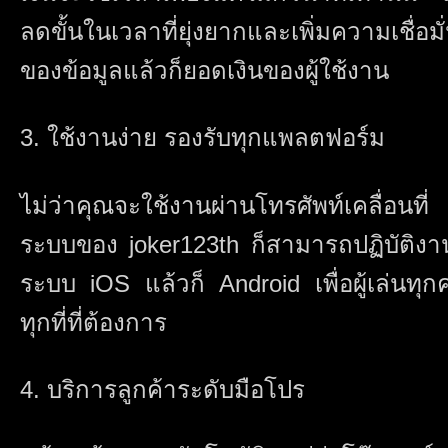
ลดขั้นในเวลาที่ยุ่งยากและเพิ่มความเชื่
ของข้อมูลแล้วก็ยอดเงินของผู้ใช้งาน
3. ใช้งานง่าย รองรับทุกแพลตฟอร์ม
ไม่ว่าคุณจะใช้งานผ่านโทรศัพท์เคลื่อนท
ระบบของ joker123th ก็สามารถปฏิบัติงานไ
ระบบ iOS แล้วก็ Android เพื่อผู้เล่นท
ทุกที่ที่ต้องการ
4. บริการลูกค้าระดับมือโปร