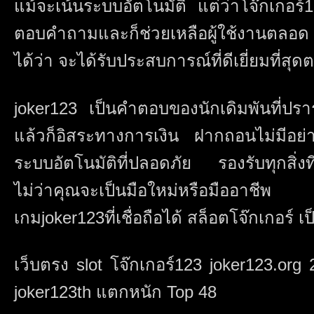
แม้จะเน้นระบบอัตโนมัติ แต่ว่าโจ๊กเกอร์
ตอบคำถามและก็ช่วยเหลือผู้ใช้งานตลอด 2
ได้ว่า จะได้รับประสบการณ์ที่ดีเยี่ยมที่ส
joker123 เป็นคำตอบของนักเดิมพันที่ป
แล้วก็อิสระทางการเงิน ฝากถอนไม่มีอย่
ระบบอัตโนมัติที่ปลอดภัย รองรับทุกสิ่งที่
ไม่ว่าคุณจะเป็นมือใหม่หรือมืออาช
เกมjoker123ที่เชื่อถือได้ สล็อตโจ๊กเกอร
เว็บตรง slot โจ๊กเกอร์123 joker123.org
joker123th แตกหนัก Top 48