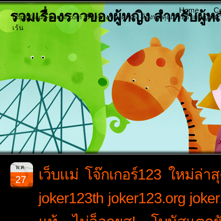
Home
Co
รวมเรื่องราวของผู้หญิง สำหรับผู้หญิ
https://lady-portal.com เรื่องจริงของผู้หญิง ห้องพูดคุณสำหรับผู้หญิงเท
เร้น
พ.ค.
เว็บแม่ โจ๊กเกอร์123 ใหม่ล่า
27
joker123th joker123.org joker