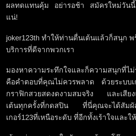
ผลทดแทนคุ้ม อย่ารอช้า สมัครใหม่วันนี้
แน่!
joker123th ทำให้ท่านตื่นเต้นแล้วก็สนุก 
บริการที่ดีจากพวกเรา
มองหาความระทึกใจและก็ความสนุกที่ไม่
คือคำตอบที่คุณไม่ควรพลาด ด้วยระบบเ
กราฟิกสวยสดงดงามสมจริง และเสียงเอฟ
เต้นทุกครั้งที่กดสปิน ที่นี่คุณจะได้สั
เกอร์123ที่เหนือระดับ ที่อีกทั้งเร้าใจและ