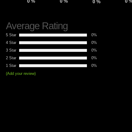
0
%
0
%
0
0
%
Average Rating
5 Star
0%
4 Star
0%
3 Star
0%
2 Star
0%
1 Star
0%
(Add your review)