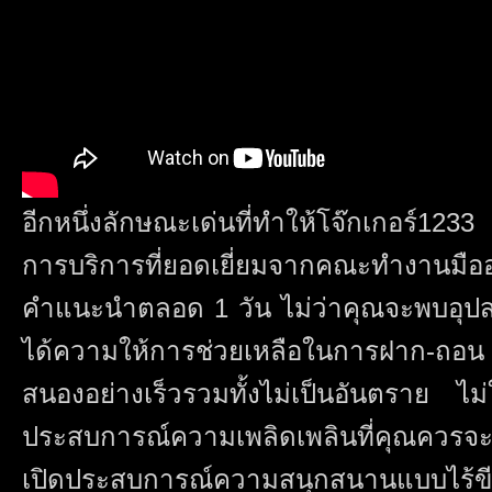
อีกหนึ่งลักษณะเด่นที่ทำให้โจ๊กเกอร์1233 
การบริการที่ยอดเยี่ยมจากคณะทำงานมืออ
คำแนะนำตลอด 1 วัน ไม่ว่าคุณจะพบอุป
ได้ความให้การช่วยเหลือในการฝาก-ถอน
สนองอย่างเร็วรวมทั้งไม่เป็นอันตราย ไม
ประสบการณ์ความเพลิดเพลินที่คุณควร
เปิดประสบการณ์ความสนุกสนานแบบไร้ขี