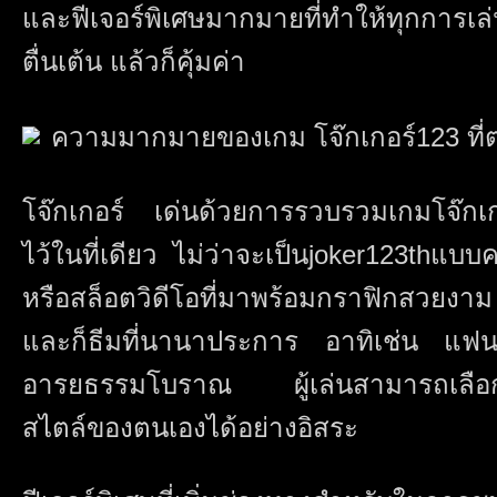
และฟีเจอร์พิเศษมากมายที่ทำให้ทุกการเ
ตื่นเต้น แล้วก็คุ้มค่า
ความมากมายของเกม โจ๊กเกอร์123 ที
โจ๊กเกอร์ เด่นด้วยการรวบรวมเกมโจ๊ก
ไว้ในที่เดียว ไม่ว่าจะเป็นjoker123thแบบค
หรือสล็อตวิดีโอที่มาพร้อมกราฟิกสวยงา
และก็ธีมที่นานาประการ อาทิเช่น แฟน
อารยธรรมโบราณ ผู้เล่นสามารถเลือก
สไตล์ของตนเองได้อย่างอิสระ