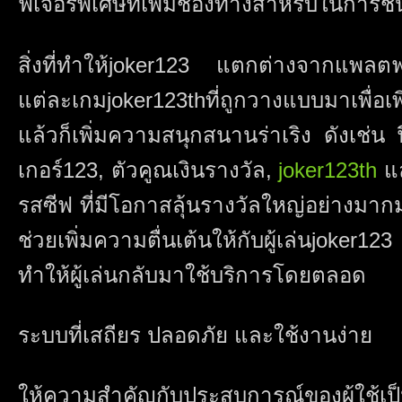
ฟีเจอร์พิเศษที่เพิ่มช่องทางสำหรับในการช
สิ่งที่ทำให้joker123 แตกต่างจากแพลตฟอ
แต่ละเกมjoker123thที่ถูกวางแบบมาเพื่อ
แล้วก็เพิ่มความสนุกสนานร่าเริง ดังเช่น 
เกอร์123, ตัวคูณเงินรางวัล,
joker123th
แล
รสซีฟ ที่มีโอกาสลุ้นรางวัลใหญ่อย่างมาก
ช่วยเพิ่มความตื่นเต้นให้กับผู้เล่นjoker123 แ
ทำให้ผู้เล่นกลับมาใช้บริการโดยตลอด
ระบบที่เสถียร ปลอดภัย และใช้งานง่าย
ให้ความสำคัญกับประสบการณ์ของผู้ใช้