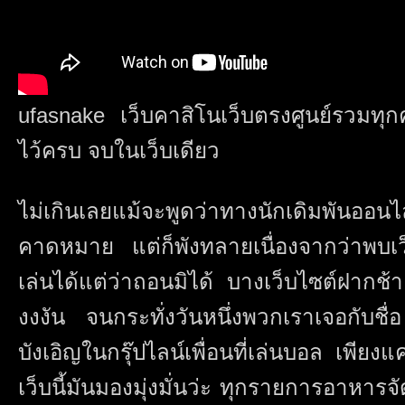
ufasnake เว็บคาสิโนเว็บตรงศูนย์รวมทุ
ไว้ครบ จบในเว็บเดียว
ไม่เกินเลยแม้จะพูดว่าทางนักเดิมพันออนไ
คาดหมาย แต่ก็พังทลายเนื่องจากว่าพบเ
เล่นได้แต่ว่าถอนมิได้ บางเว็บไซต์ฝากช้
งงงัน จนกระทั่งวันหนึ่งพวกเราเจอกับชื
บังเอิญในกรุ๊ปไลน์เพื่อนที่เล่นบอล เพียงแค
เว็บนี้มันมองมุ่งมั่นว่ะ ทุกรายการอาหารจ