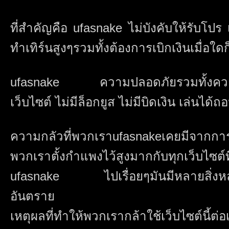
ที่สำคัญคือ ufasnake ไม่บังคับให้รับโปร
ทำเทิร์นสูงๆรวมทั้งต้องการเบิกเงินเมื่อใ
ufasnake ความปลอดภัยรวมทั้งความน่า
เว็บไซต์ ไม่มีล็อกยูส ไม่มีบิดเงิน เล่นได้
ความกลัวที่พวกเราufasnakeเคยมีจากการ
พวกเราตั้งกำแพงไว้สูงมากกับทุกเว็บไซ
ufasnake ไปเรื่อยๆมันมีหลายสิ่งหลายอย
อันตราย
เหตุผลที่ทำให้พวกเรากล้าใช้เว็บไซต์นี้ต่อเ