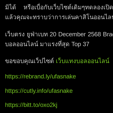
มิได้ หรือเบื่อกับเว็บไซต์เดิมๆทดลองเ
แล้วคุณจะทราบว่าการเล่นคาสิโนออนไลน์ท
เว็บตรง ยูฟ่าเบท 20 December 2568 Bra
บอลออนไลน์ มาแรงที่สุด Top 37
ขอขอบคุณเว็ปไซต์
เว็บแทงบอลออนไลน์
https://rebrand.ly/ufasnake
https://cutly.info/ufasnake
https://bitt.to/oxo2kj