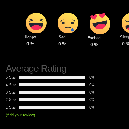
Happy
Sad
Slee
Excited
0
%
0
%
0
0
%
Average Rating
5 Star
0%
4 Star
0%
3 Star
0%
2 Star
0%
1 Star
0%
(Add your review)