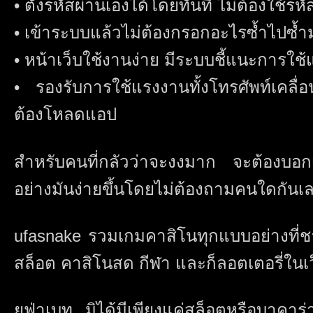
• ตั้งรหัสผ่านเองได้โดยทันที ไม่ต้องใช้รหั
• เข้าระบบแล้วไม่ต้องกรอกอะไรซ้ำไปซ้ำ
• หน้าเว็บใช้งานง่าย มีระบบชี้แนะการใช
• รองรับการใช้แรงงานทั้งโทรศัพท์เคลื่อ
ต้องโหลดแอป
สำหรับคนที่กลัวว่าจะงงมาก จะต้องบอ
อย่างมันง่ายขึ้นโดยไม่ต้องถามคนใดกันเ
ufasnake รวมเกมคาสิโนทุกแบบอย่างที่ชาว
สล็อต คาสิโนสด กีฬา และก็ลอตเตอรี่ในเว
ยูฟ่าเบท มิได้มีเพียงแค่สล็อตหรือบาคาร