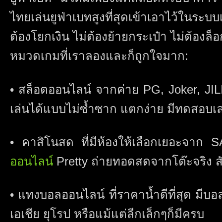
ไทยเล่นยูฟ่าเบทสูงที่สุดเข้าเอาไว้ในระ
ต้องโยกเงิน ไม่ต้องย้ายกระเป๋า ไม่ต้องล็
หมวดเกมที่เราลองและก็ถูกใจมาก:
• สล็อตออนไลน์ จากค่าย PG, Joker, JIL
เล่นได้แบบไม่ซ้ำซาก แตกง่าย มีทดสอบเล
• คาสิโนสด ที่มีห้องให้เลือกเยอะจา
ออนไลน์
Pretty ถ่ายทอดสดจากโต๊ะจริง ส
• แทงบอลออนไลน์ ที่ราคาน้ำดีที่สุด มีบอล
เอเชีย ยุโรป หรือแม้แต่ลีกเล็กๆก็มีครบ