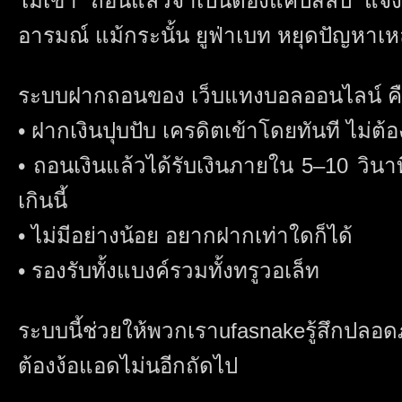
ไม่เข้า ถอนแล้วจำเป็นต้องแคปสลิป แจ้ง
อารมณ์ แม้กระนั้น ยูฟ่าเบท หยุดปัญหาเห
ระบบฝากถอนของ เว็บแทงบอลออนไลน์ คื
• ฝากเงินปุบปับ เครดิตเข้าโดยทันที ไม่ต้
• ถอนเงินแล้วได้รับเงินภายใน 5–10 วิ
เกินนี้
• ไม่มีอย่างน้อย อยากฝากเท่าใดก็ได้
• รองรับทั้งแบงค์รวมทั้งทรูวอเล็ท
ระบบนี้ช่วยให้พวกเราufasnakeรู้สึกป
ต้องง้อแอดไม่นอีกถัดไป