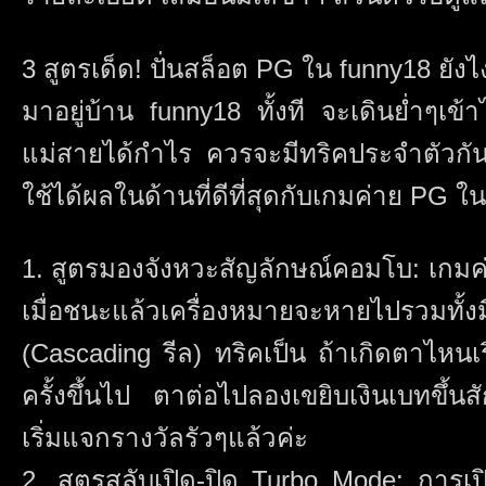
3 สูตรเด็ด! ปั่นสล็อต PG ใน funny18 ยังไ
มาอยู่บ้าน funny18 ทั้งที จะเดินย่ำๆเข้าไ
แม่สายได้กำไร ควรจะมีทริคประจำตัวกันหน
ใช้ได้ผลในด้านที่ดีที่สุดกับเกมค่าย PG ใ
1. สูตรมองจังหวะสัญลักษณ์คอมโบ: เกมค
เมื่อชนะแล้วเครื่องหมายจะหายไปรวมทั้ง
(Cascading รีล) ทริคเป็น ถ้าเกิดตาไหนเ
ครั้งขึ้นไป ตาต่อไปลองเขยิบเงินเบทขึ้
เริ่มแจกรางวัลรัวๆแล้วค่ะ
2. สูตรสลับเปิด-ปิด Turbo Mode: การเป