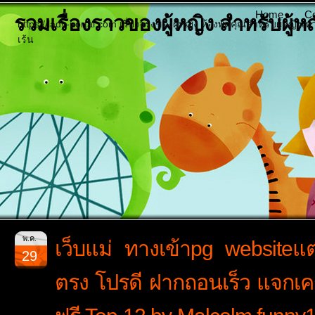
Home
Co
รวมเรื่องราวของผู้หญิง สำหรับผู้หญิ
https://lady-portal.com เรื่องจริงของผู้หญิง ห้องพูดคุณสำหรับผู้หญิงเท
เร้น
พ.ค.
เว็บแม่ ทางเข้าpg websiteแต
29
ตรง โปรดี ฝากถอนเร็ว แจกเคร