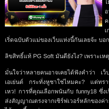
ไ
อ
ค
เ
เริ่ดฉบับตัวแม่ของเว็บแห่งนี้กันเลยจ้ะ บ
ลิขสิทธิ์แท้ PG Soft มันดียังไง? เพราะเหต
มั่นใจว่าหลายคนอาจเคยได้ฟังคำว่า เว็
เอเย่นต์ กระทั่งหูชาใช่ไหมคะ? แต่ทรา
เหว! การที่คุณเลือกพนันกับ funny18 ซึ่
ส่งสัญญาณตรงจากเซิร์ฟเวอร์หลักของค่ายเ