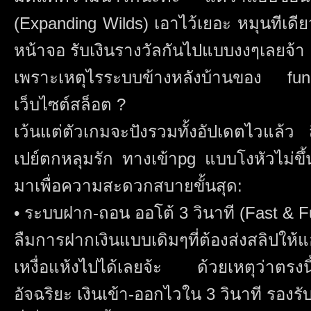
(Expanding Wilds) เอาไว้เยอะ หมุนทีเดีย
หน้าจอ รับเงินรางวัลกันไปแบบงงๆเลยจ้า
เพราะเหตุไรระบบข้างหลังบ้านของ funn
เว็บไซต์สล็อต ?
เว้นแต่ตัวเกมจะปังรวมทั้งอัปเดตไวแล้ว สิ
เปย์ตกหลุมรัก ทางเข้าpg แบบโงหัวไม่ขึ้
มาเพื่อความสะดวกสบายขั้นสุด:
• ระบบฝาก-ถอน ออโต้ 3 วินาที (Fast & Fu
ลืมการฝากเงินแบบเดิมๆที่ต้องส่งสลิปให้
เหงื่อแห้งไปได้เลยจ้ะ ด้วยเหตุว่าตรง
อัจฉริยะ เงินเข้า-ออกไวใน 3 วินาที รอง