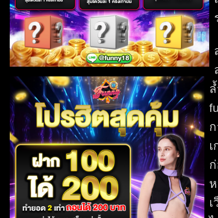
ล
f
ก
เ
ก
ห
เ