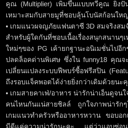
คูณ (Multiplier) เพิ่มขึ้นแบบทวีคูณ ยิ่งปั
เหมาะสมกับสายมูที่ชอบลุ้นโบนัสก้อนให
• เกมแนวผจญภัยแฟนตาซี 3D สมจริงสมจ
สำหรับผู้ใดกันที่ชอบเนื้อเรื่องสนุกสนา
ใหม่ๆของ PG เค้ายกฐานะอนิเมชั่นไปอีกข
ปลดล็อคด่านพิเศษ ซึ่งใน funny18 คุณจะได้
เปลี่ยนแปลงระบบฟีพบร์ซื้อฟรีสปิน (Featur
ถึงรอบแจ็คพอตได้ง่ายยิ่งกว่าเดิมด้วยนะค
• เกมสายคาเฟ่/อาหาร น่ารักน่าเอ็นดูจนใ
คนไหนกันแน่สายชิลล์ ถูกใจภาพน่ารัก
เกมแนวทำครัวหรืออาหารหวาน ขอบอกเลย
มีดีแค่ความน่ารักนะคะ แต่ว่าแอบซ่อน