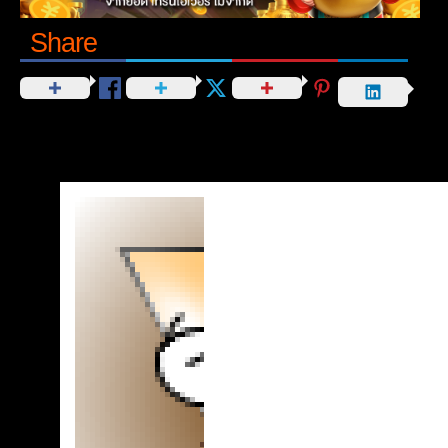
Share