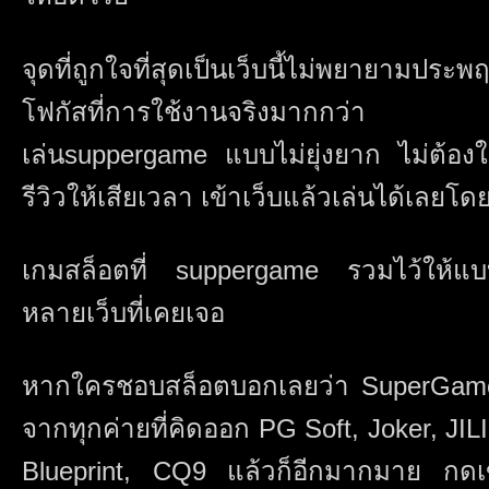
จุดที่ถูกใจที่สุดเป็นเว็บนี้ไม่พยายามปร
โฟกัสที่การใช้งานจริงมากกว่า ซึ
เล่นsuppergame แบบไม่ยุ่งยาก ไม่ต้อ
รีวิวให้เสียเวลา เข้าเว็บแล้วเล่นได้เลยโด
เกมสล็อตที่ suppergame รวมไว้ให้แบบจ
หลายเว็บที่เคยเจอ
หากใครชอบสล็อตบอกเลยว่า SuperGame 
จากทุกค่ายที่คิดออก PG Soft, Joker, JILI
Blueprint, CQ9 แล้วก็อีกมากมาย กดเข้