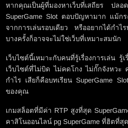
หากคุณเป็นผู้ที่มองหาเว็บที่เสถียร ปลอด
SuperGame Slot ตอบปัญหามาก แม้กระนั้
จากการเล่นรอบเดียว หรืออยากได้กำไรหลั
บางครั้งก็อาจจะไม่ใช่เว็บที่เหมาะสมนัก
เว็บไซต์นี้เหมาะกับคนที่รู้เรื่องการเล่น 
เว็บไซต์ที่ไม่บิด ไม่คดโกง ไม่กั๊กจังหวะ 
กำไร เสียก็คือบทเรียน SuperGame Slot เ
ของคุณ
เกมสล็อตที่มีค่า RTP สูงที่สุด SuperG
คาสิโนออนไลน์ pg SuperGame ที่ฮิตที่สุ