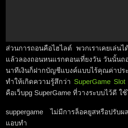
ส่วนการถอนคือไฮไลต์ พวกเราเคยเล่นไ
แล้วลองถอนหนแรกตอนเที่ยงวัน วันนั้นถอน
นาทีเงินก็ฝากบัญชีแบงค์แบบไร้คุณค่าปร
ทำให้เกิดความรู้สึกว่า
SuperGame Slot
คือเว็บpg SuperGame ที่วางระบบไว้ดี ใช้ไ
suppergame ไม่มีการล็อคยูสหรือปรับผล
แอบทำ