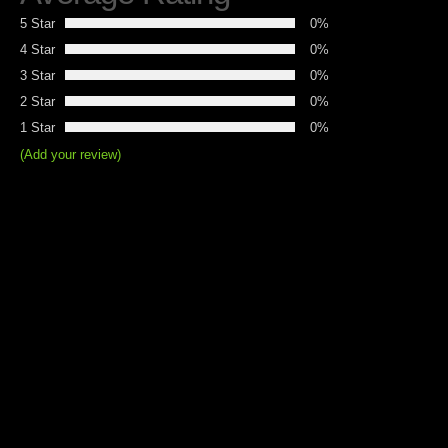
5 Star
0%
4 Star
0%
3 Star
0%
2 Star
0%
1 Star
0%
(Add your review)