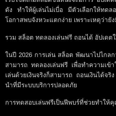
ดัง ทำให้ผู้เล่นไม่เบื่อ มีตัวเลือกให้ทดล
โอกาสพบจังหวะแตกง่าย เพราะเหตุว่ายังม
รวม สล็อต ทดลองเล่นฟรี ถอนได้ อัปเดตใ
ในปี 2026 การเล่น สล็อต พัฒนาไปไกลกว่า
สามารถ ทดลองเล่นฟรี เพื่อทำความเข้าใ
เล่นด้วยเงินจริงก็สามารถ ถอนเงินได้จริ
นำที่มีระบบบริการปลอดภัย
การทดสอบเล่นฟรีเป็นฟีพบร์ที่ช่วยทำให้ค