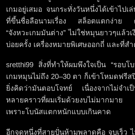
เกมอยู่เสมอ จนกระทั่งวันหนึ่งได้เข้าไปเล
ที่ขึ้นชื่อลือนามเรื่อง สล็อตแตกง่าย ตั้
“จังหวะเกมมันต่าง” ไม่ใช่หมุนยาวๆแล้วเง
บ่อยครั้ง เครื่องหมายพิเศษออกถี่ และที่
sretthi99 สิ่งที่ทำให้ผมพึงใจเป็น “รอบ
เกมหมุนไม่ถึง 20–30 ตา ก็เข้าโหมดฟรีสป
ยิ่งคิดว่ามันตอบโจทย์ เนื่องจากไม่จำเป็นท
หลายคราวที่ผมเริ่มด้วยงบไม่มากมาย
เพราะโบนัสแตกหนักแบบเกินคาด
อีกจุดหนึ่งที่สายปั่นห้ามพลาดคือ จบเร็