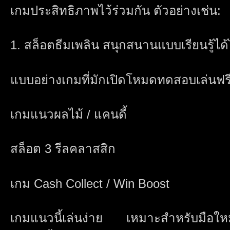
เกมประสิทธิภาพไว้ร่วมกัน ตัวอย่างเช่น:
1. สล็อตธีมเพลิน สนุกสนานแบบเรียนรู้ได
แบบอย่างเกมที่มักเปิดโหมดทดสอบเล่นฟร
เกมแนวผลไม้ / แคนดี้
สล็อต 3 รีลคลาสสิก
เกม Cash Collect / Win Boost
เกมแนวนี้เล่นง่าย เหมาะสำหรับมือใหม่แ