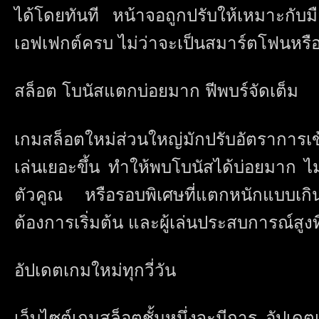
ได้โดยทันที หน้าจอถูกปรับให้เหมาะกับม
เอฟเฟกต์ครบ ไม่ว่าจะเป็นสมาร์ตโฟนหรือ
สล็อต โบนัสแตกบ่อยมาก ฟีพบร์จัดเต็ม
เกมสล็อตใหม่ส่วนใหญ่มักปรับอัตราการเข
เล่นเยอะขึ้น ทำให้พบโบนัสได้บ่อยมาก ไม
ตัวคูณ หรือรอบพิเศษที่แตกหนักแบบเกิน
ต้องการเริ่มต้น และผู้เล่นประสบการณ์สู
อัปเดตเกมใหม่ทุกวี่วัน
เว็บไซต์เกมสล็อตชั้นหนึ่งจะมีการ อัปเ