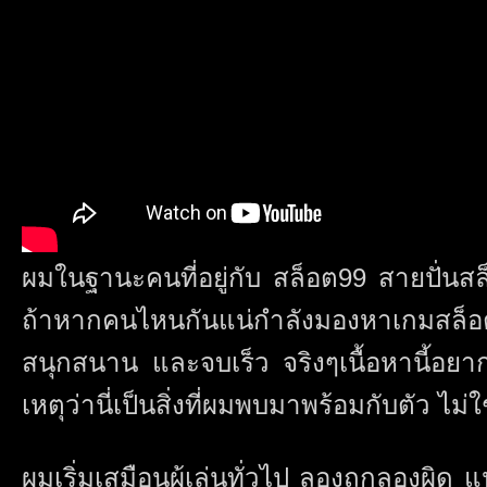
ผมในฐานะคนที่อยู่กับ สล็อต99 สายปั่นส
ถ้าหากคนไหนกันแน่กำลังมองหาเกมสล็อต
สนุกสนาน และจบเร็ว จริงๆเนื้อหานี้อยา
เหตุว่านี่เป็นสิ่งที่ผมพบมาพร้อมกับตัว 
ผมเริ่มเสมือนผู้เล่นทั่วไป ลองถูกลองผิ