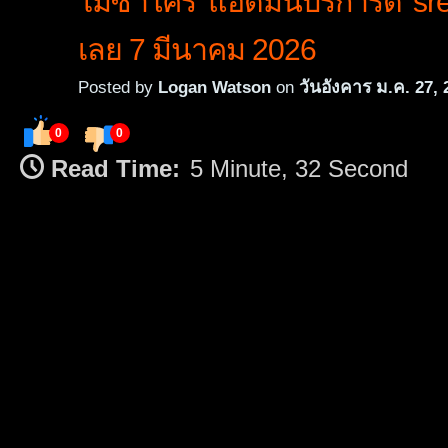
ไม่ซ้ำใคร แอดมินบริการดี sre
เลย 7 มีนาคม 2026
Posted by
Logan Watson
on
วันอังคาร ม.ค. 27, 
0
0
Read Time:
5 Minute, 32 Second