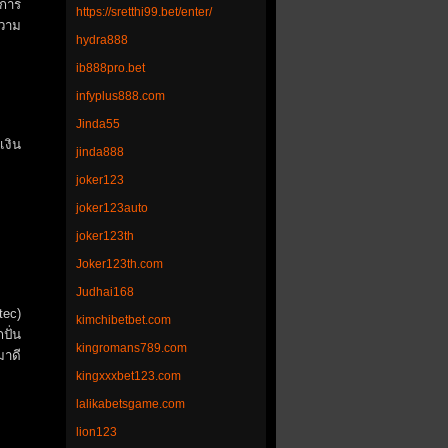
นการ
https://sretthi99.bet/enter/
ความ
hydra888
ib888pro.bet
infyplus888.com
Jinda55
เงิน
jinda888
joker123
joker123auto
joker123th
Joker123th.com
Judhai168
tec)
kimchibetbet.com
ปั่น
kingromans789.com
มาดี
kingxxxbet123.com
lalikabetsgame.com
lion123