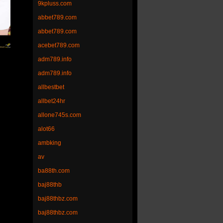
9kpluss.com
abbet789.com
abbet789.com
acebet789.com
adm789.info
adm789.info
allbestbet
allbet24hr
allone745s.com
alot66
ambking
av
ba88th.com
baj88thb
baj88thbz.com
baj88thbz.com