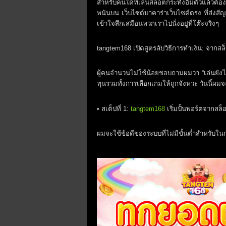
สำหรับคนใดที่เล่นสล็อตกระทั่งอิ่มตัวแล้วต้อ
พนันบน เว็บไซต์บาคาร่าเว็บไซต์ตรง ที่ส่ง
เข้าใจสึกเสมือนพวกเราไปนั่งอยู่ที่โต๊ะจริงๆ
tangtem168 เปิดสูตรลับวิธีการทำเงิน: จากส
ผู้คนจำนวนไม่ใช้น้อยชอบถามผมว่า “เล่นยังไง
ทุนรวมทั้งการเลือกเกมให้ถูกจังหวะ วันนี้ผมจ
• สเต็ปที่ 1:
tangtem168
เริ่มปั้นพอร์ตจากสล
ผมจะใช้ข้อดีของระบบที่ไม่มีขั้นต่ำสำหรับในก