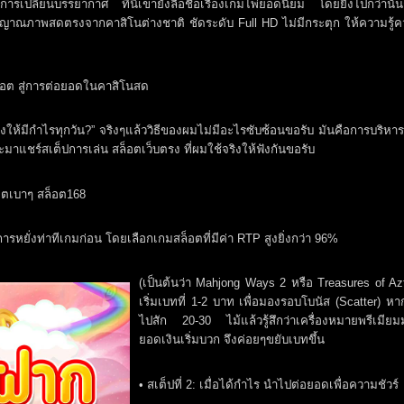
งการเปลี่ยนบรรยากาศ ที่นี่เขายังลือชื่อเรื่องเกมไพ่ยอดนิยม โดยยิ่งไปกว่านั้
สัญญาณภาพสดตรงจากคาสิโนต่างชาติ ชัดระดับ Full HD ไม่มีกระตุก ให้ความรู้
ล็อต สู่การต่อยอดในคาสิโนสด
ให้มีกำไรทุกวัน?” จริงๆแล้ววิธีของผมไม่มีอะไรซับซ้อนขอรับ มันคือการบริหาร
ะมาแชร์สเต็ปการเล่น สล็อตเว็บตรง ที่ผมใช้จริงให้ฟังกันขอรับ
็อตเบาๆ สล็อต168
ารหยั่งท่าทีเกมก่อน โดยเลือกเกมสล็อตที่มีค่า RTP สูงยิ่งกว่า 96%
(เป็นต้นว่า Mahjong Ways 2 หรือ Treasures of Az
เริ่มเบทที่ 1-2 บาท เพื่อมองรอบโบนัส (Scatter) หาก
ไปสัก 20-30 ไม้แล้วรู้สึกว่าเครื่องหมายพรีเมียม
ยอดเงินเริ่มบวก จึงค่อยๆขยับเบทขึ้น
• สเต็ปที่ 2: เมื่อได้กำไร นำไปต่อยอดเพื่อความชัวร์