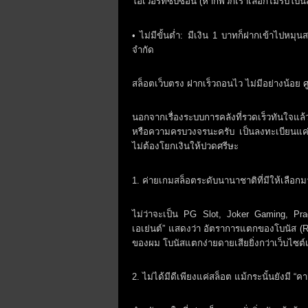
โอเวอร์ที่ซับซ้อน (หากพวกเราเลือกไม่รับโบนั
• ไม่มีขั้นต่ำ: มีเงิน 1 บาทก็ฝากเข้าไปหม
จำกัด
สล็อตเว็บตรง ฝากเร็วถอนไว ไม่มีอย่างน้อย
นอกจากเรื่องระบบการคลังที่รวดเร็วทันใจแล
หรือความครบวงจรนะครับ เป็นลงทะเบียนแค่ยู
ไม่ต้องโยกเงินให้ปวดศรีษะ
1. ค่ายเกมสล็อตระดับนานาชาติที่มีให้เลือกมา
ไม่ว่าจะเป็น PG Slot, Joker Gaming, Pragm
เอเย่นต์” แสดงว่า อัตราการแตกของโบนัส 
ของผม โบนัสแตกง่ายดายเสียยิ่งกว่าเว็บไซต์เอ
2. ไม่ได้มีดีเพียงแค่สล็อต แม้กระนั้นยังมี “