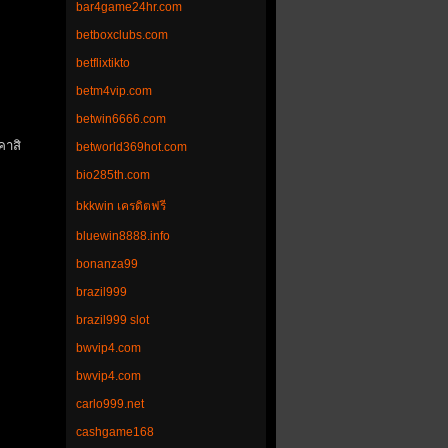
bar4game24hr.com
betboxclubs.com
betflixtikto
betm4vip.com
betwin6666.com
คาสิ
betworld369hot.com
bio285th.com
bkkwin เครดิตฟรี
bluewin8888.info
bonanza99
brazil999
brazil999 slot
bwvip4.com
bwvip4.com
carlo999.net
cashgame168