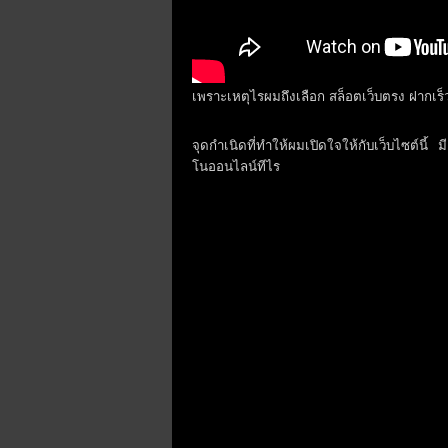
เพราะเหตุไรผมถึงเลือก สล็อตเว็บตรง ฝากเร็ว
จุดกำเนิดที่ทำให้ผมเปิดใจให้กับเว็บไซต์นี้ 
โนออนไลน์ทีไร