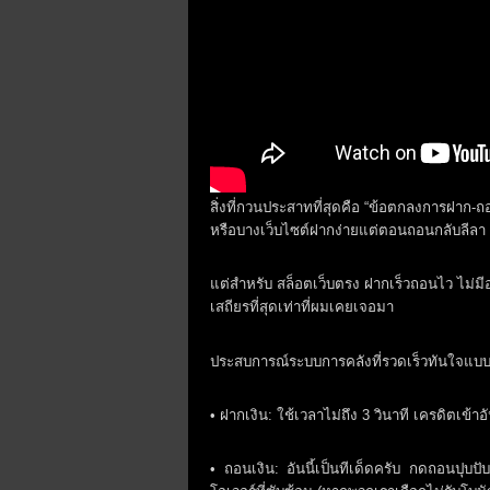
สิ่งที่กวนประสาทที่สุดคือ “ข้อตกลงการฝาก-ถอน
หรือบางเว็บไซต์ฝากง่ายแต่ตอนถอนกลับลีลา 
แต่สำหรับ สล็อตเว็บตรง ฝากเร็วถอนไว ไม่มีอ
เสถียรที่สุดเท่าที่ผมเคยเจอมา
ประสบการณ์ระบบการคลังที่รวดเร็วทันใจแบ
• ฝากเงิน: ใช้เวลาไม่ถึง 3 วินาที เครดิตเข
• ถอนเงิน: อันนี้เป็นทีเด็ดครับ กดถอนปุบปั