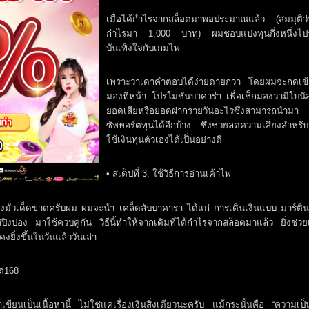
เมื่อได้กำไรจากสล็อตมาพอประมาณแล้ว (สมมุติว่
กำไรมา 1,000 บาท) ผมชอบแบ่งทุนกึ่งหนึ่งไปร
บันเทิงใจกับเกมไพ่
เพราะว่าเดาคำตอบได้ง่ายดายกว่า โดยผมจะกดเข
มองที่หน้า โปรโมชั่นบาคาร่า เพื่อเช็กมองว่ามีโบนั
ยอดเสียหรือยอดฝากรายวันอะไรซึ่งสามารถนำมา
ซัพพอร์ตทุนได้อีกบ้าง ซึ่งช่วยลดความเสี่ยงสำหรั
ใช้เงินทุนตัวเองได้เป็นอย่างดี
• สเต็ปที่ 3: ใช้วิธีการอ่านเค้าไพ่
ทงมั่วเด็ดขาดครับผม ผมจะนำ เคล็ดลับบาคาร่า ได้แก่ การเดินเงินแบบ มาร์ติ
่ปิงปอง มาใช้ควบคู่กัน วิธีนี้ทำให้จากเดิมที่ได้กำไรจากสล็อตมาแล้ว ยิ่งช่วยเ
ยิ่งขึ้นในวันแล้ววันเล่า
อต168
เขียนเป็นเนื้อหานี้ ไม่ใช่แค่เรื่องเงินสิ่งเดียวนะครับ แม้กระนั้นคือ “ความเป็