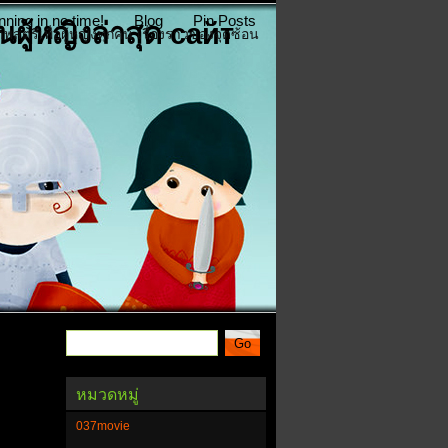
nning in no time!
Blog
Pin Posts
่นผู้หญิงล่าสุด сайт
าพสตรีเพื่อผู้หญิงทุกคน เรื่องราวของจุดซ้อน
หมวดหมู่
037movie