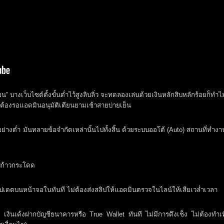
” บางเว็บไซต์ตั้งขั้นต่ำไว้สูงลิบลิ่ว จะทดลองเล่นด้วยเงินหลักสิบหลักร้อยก็ทำไม
ต้องรอแอดมินอนุมัติเตียนยามเช้าสายบ่ายเย็น
ย่างต่ำ มันทลายข้อจำกัดเหล่านั้นไปทั้งสิ้น ด้วยระบบออโต้ (Auto) สถานที่ทำงา
บก้าวกระโดด
้าอัปเดตบนหน้าจอในทันที ไม่ต้องส่งสลิปให้แอดมินตรวจในไลน์ให้เสียเวล่ำเวลา
บ เงินเด้งฝากบัญชีธนาคารหรือ True Wallet ทันที ไม่มีการดึงเช็ง ไม่ต้องทำเท