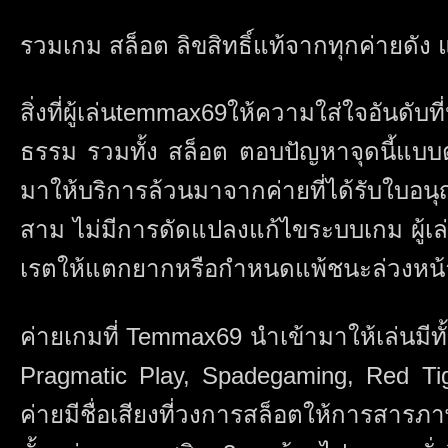
รวมเกม สล็อต ลิขสิทธิ์แท้จากทุกค่ายดัง 
สิ่งที่ผู้เล่นtemmax69ให้ความใส่ใจอันดับท
ธรรม รวมทั้ง สล็อต ตอบปัญหาจุดนี้แบบตร
มาให้บริการล้วนมาจากค่ายที่ได้รับใบอนุญ
สาม ไม่มีการดัดแปลงแก้ไขระบบเกม ผู้เล่นจ
เรตให้แตกยากหรือกำหนดแพ้ชนะล่วงหน้
ค่ายเกมที่ Temmax69 นำเข้ามาให้เล่นมีทั
Pragmatic Play, Spadegaming, Red Tig
ค่ายมีชื่อเสียงที่วงการสล็อตให้การสารภ