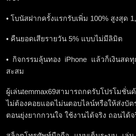
• โบนัสฝากครั้งแรกรับเพิ่ม 100% สูงสุด 
• คืนยอดเสียรายวัน 5% แบบไม่มีลิมิต
• กิจกรรมลุ้นทอง iPhone แล้วก็เงินสดทุ
สะสม
ผู้เล่นtemmax69สามารถกดรับโปรโมชั่นด
ไม่ต้องคอยแอดไม่นตอบไลน์หรือให้ส่งบัต
ตอนยุ่งยากกวนใจ ใช้งานได้จริง ถอนได้จร
สล็อตโทรศัพท์มือถือ แบบเต็มระบบ เล่น