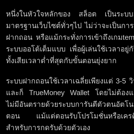
หนึ่งในหัวใจหลักของ สล็อต เป็นระบบอัต
มาตรฐานเว็บไซต์ทั่วๆไป ไม่ว่าจะเป็นก
ฝากถอน หรือแม้กระทั่งการเข้าถึงเกมtem
ระบบออโต้เต็มแบบ เพื่อผู้เล่นใช้เวลาอยู
ทั้งเสียเวลาต่ำที่สุดกับขั้นตอนยุ่งยาก
ระบบฝากถอนใช้เวลาเฉลี่ยเพียงแต่ 3-5 วิ
และก็ TrueMoney Wallet โดยไม่ต้องแ
ไม่มีอันตรายด้วยระบบการันตีตัวตนอัตโนม
ตอน แม้แต่ตอนรับโปรโมชั่นหรือเครดิต
สำหรับการกดรับด้วยตัวเอง