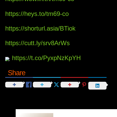
https://heys.to/tm69-co
https://shorturl.asia/BTiok
https://cutt.ly/srv8ArWs
https://t.co/PyxpNzKpYH
Share