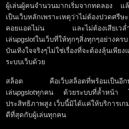
ผู้เล่นผู้คนจำนวนมากเริ่มจากทดลอง แล
เป็นเว็บหลักเพราะเหตุว่าไม่ต้องปวดศรีษ
คอยแอดไม่น และไม่ต้องเสียเวล่ำเวล
เล่นpgslotในเว็บที่ให้ทุกๆสิ่งทุกๆอย่างคร
บันเทิงใจจริงๆไม่ใช่เรื่องที่จะต้องลุ้นเพี
ระบบเว็บด้วย
สล็อต คือเว็บสล็อตที่พร้อมเป็นอีกทั้ง
เล่นpgslotทุกคน ด้วยระบบที่ล้ำหน้า
ประสิทธิภาพสูง เว็บนี้มิได้แค่ให้บริการเ
ดีที่สุดกับผู้เล่นทุกคน