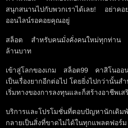
สนุกสนานไปกับพวกเราได้เลย! อย่าคอย
ออนไลน์รอคอยคุณอยู่
สล็อต สำหรับคนมั่งคั่งคนใหม่ทุกท่า
ล้านบาท
เข้าสู่โลกของเกม สล็อต99 คาสิโนออนไล
เป็นเรื่องยากอีกต่อไป โดยยิ่งไปกว่านั้นสำหร
เริ่มทางของการลงทุนและก็สร้างอาชีพเสร
บริการและโปรโมชั่นที่ตอบปัญหานักเดิมพ
กลายเป็นสิ่งที่ขาดไม่ได้ในทุกแพลตฟอร