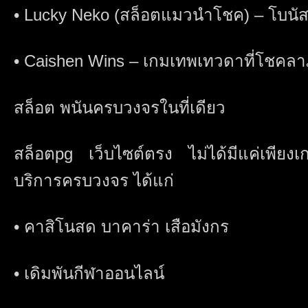
• Lucky Neko (สล็อตแมวนำโชค) – โบนัส
• Caishen Wins – เกมเทพเทวดาที่โชคลาภ
สล็อต พนันครบวงจรในที่เดียว
สล็อตpg เว็บไซต์ตรง ไม่ได้มีแค่เพียงเก
บริการครบวงจร ได้แก่
• คาสิโนสด บาคาร่า เสือมังกร
• เดิมพันกีฬาออนไลน์