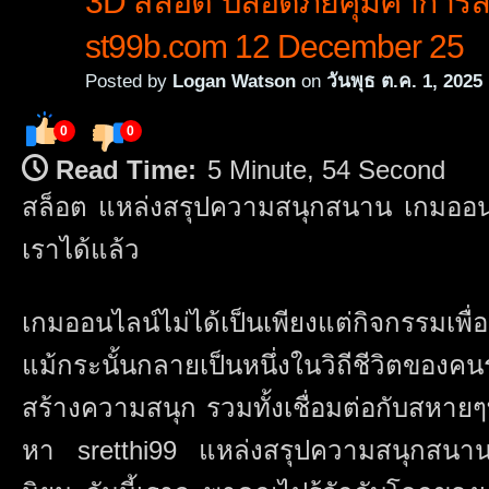
3D สล็อต ปลอดภัยคุ้มค่าการลง
st99b.com 12 December 25
Posted by
Logan Watson
on
วันพุธ ต.ค. 1, 2025
0
0
Read Time:
5 Minute, 54 Second
สล็อต แหล่งสรุปความสนุกสนาน เกมออน
เราได้แล้ว
เกมออนไลน์ไม่ได้เป็นเพียงแต่กิจกรรมเพ
แม้กระนั้นกลายเป็นหนึ่งในวิถีชีวิตของค
สร้างความสนุก รวมทั้งเชื่อมต่อกับสหายๆ
หา sretthi99 แหล่งสรุปความสนุกสนาน