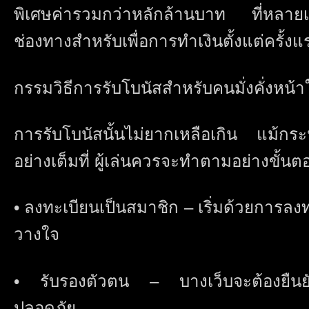
พิเศษค่ารวมกว่าหลักล้านบาท ที่หลายเว็
ช่องทางสำหรับเพื่อการทำเงินตั้งแต่ครั้งแร
กรรมวิธีการรับโบนัสสำหรับคนมั่งคั่งหน้า
การรับโบนัสนั้นไม่ยากเหลือเกิน แม้กระนั้
อย่างเต็มที่ ผู้เล่นควรจะทำตามอย่างขั้นต
• ลงทะเบียนเป็นสมาชิก – เริ่มด้วยการลง
วางใจ
• รับรองตัวตน – บางเว็บจะต้องยืนยันข
ปลอดภัย