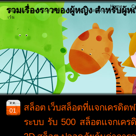
Home
Co
รวมเรื่องราวของผู้หญิง สำหรับผู้หญิ
https://lady-portal.com เรื่องจริงของผู้หญิง ห้องพูดคุณสำหรับผู้หญิงเท
เร้น
ต.ค.
สล็อต เว็บสล็อตที่แจกเครดิตฟร
01
ระบบ รับ 500 สล็อตแจกเครด