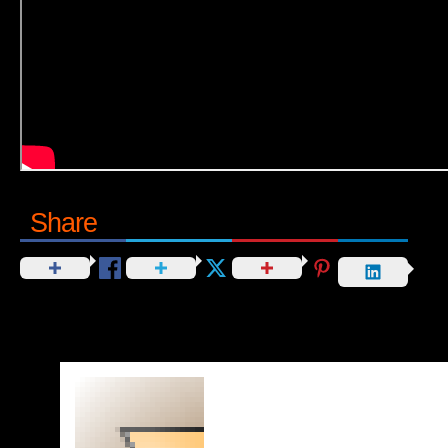
Share