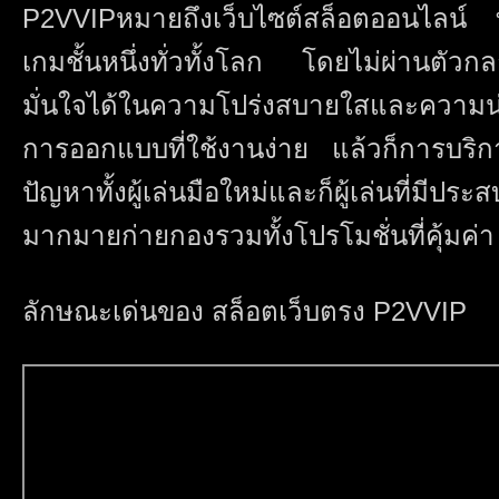
P2VVIPหมายถึงเว็บไซต์สล็อตออนไลน์ ที
เกมชั้นหนึ่งทั่วทั้งโลก โดยไม่ผ่านตัวก
มั่นใจได้ในความโปร่งสบายใสและความน่า
การออกแบบที่ใช้งานง่าย แล้วก็การบร
ปัญหาทั้งผู้เล่นมือใหม่และก็ผู้เล่นที่มีป
มากมายก่ายกองรวมทั้งโปรโมชั่นที่คุ้มค่า
ลักษณะเด่นของ สล็อตเว็บตรง P2VVIP