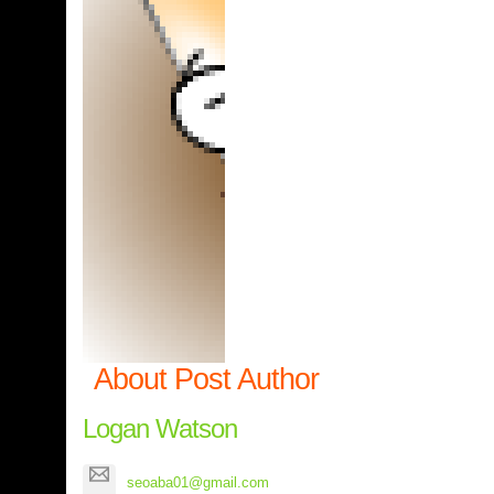
About Post Author
Logan Watson
seoaba01@gmail.com