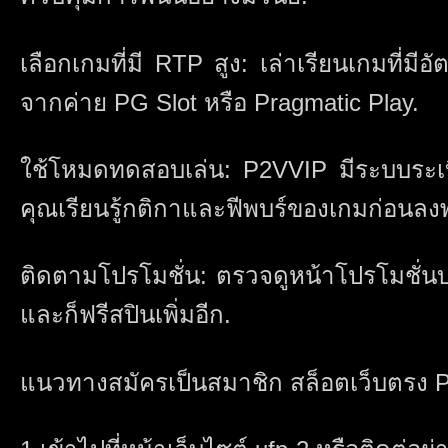
เลือกเกมที่มี RTP สูง: เล่าเรียนเกมที่มีอ
จากค่าย PG Slot หรือ Pragmatic Play.
ใช้โหมดทดสอบเล่น: P2VVIP มีระบบระเบ
คุณเรียนรู้กติกาและฟีพบร์ของเกมก่อนลงพ
ติดตามโปรโมชั่น: ตรวจดูหน้าโปรโมชั่นบน
และก็ฟรีสปินเพิ่มอีก.
แนวทางสมัครเป็นสมาชิก สล็อตเว็บตรง 