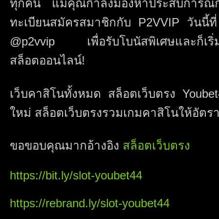
ทุกคน แม้คุณกำลังมองหาประสบการณ์กา
ทะเบียนสมัครสมาชิกกับ P2VVIP วันนี้ที
@p2vvip เพื่อรับโบนัสพิเศษและก็เริ่
สล็อตออนไลน์!
เว็บคาสิโนทั้งหมด สล็อตเว็บตรง Yoube
ใหม่ สล็อตเว็บตรงรวมเกมคาสิโนให้อัตรา
ขอขอบคุณมากอ้างอิง
สล็อตเว็บตรง
https://bit.ly/slot-youbet44
https://rebrand.ly/slot-youbet44