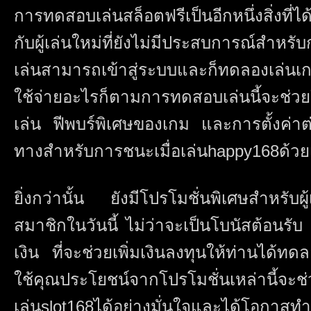
การทดสอบเล่นสล็อตฟรีเป็นอีกหนึ่งสิ่งที่
กับผู้เล่นใหม่ที่ยังไม่มีประสบการณ์สำหร
เล่นสามารถเข้าสู่ระบบและก็ทดลองเล่นเกม
ใช้จ่ายอะไรก็ตามการทดสอบเล่นนี้จะช่วย
เล่น ฟีพบร์พิเศษของเกม และการตั้งค่าต่
ทางสำหรับการชนะเมื่อเล่นhappy168ด้วยเ
ยิ่งกว่านั้น ยังมีโปรโมชั่นพิเศษสำหรับผู
สมาชิกในวันนี้ ไม่ว่าจะเป็นโบนัสต้อนรั
เงิน ที่จะช่วยเพิ่มเงินลงทุนให้ท่านได้ทด
ใช้คุณประโยชน์จากโปรโมชั่นเหล่านี้จะช
เล่นslot168ได้อย่างมั่นใจและได้โอกาสทำกำ