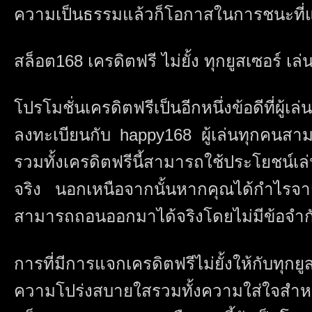
ความเป็นธรรมแล้วก็โอกาสในการชนะที่แ
สล็อต168 เครดิตฟรี ไม่ยั้ง ทุกยูสเซอร์ เล่
โปรโมชั่นเครดิตฟรีเป็นอีกหนึ่งข้อดีที่ผู
ลงทะเบียนกับ happy168 ผู้เล่นทุกคนสามา
รวมทั้งเครดิตฟรีนี้สามารถใช้ประโยชน์เ
จริง นอกเหนือจากนั้นหากคุณได้กำไรจากก
สามารถถอนออกมาได้จริงโดยไม่มีข้อจำก
การที่มีการแจกเครดิตฟรีไม่ยั้งให้กับทุกยูส
ความโปร่งสบายใสรวมทั้งความใส่ใจสำหร