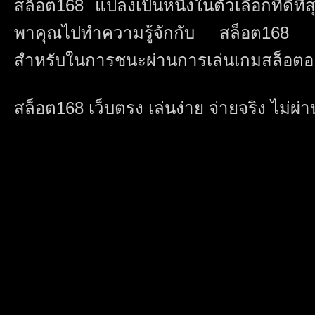
สล็อต168 แปลงเป็นหนึ่งในตัวเลือกที่ดีที่
พาคุณไปทำความรู้จักกับ สล็อต168 แ
สำหรับในการชนะผ่านการเล่นเกมสล็อตอ
สล็อต168 เว็บตรง เล่นง่าย จ่ายจริง ไม่ผ่า