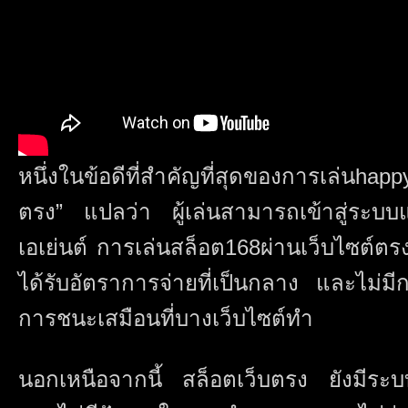
หนึ่งในข้อดีที่สำคัญที่สุดของการเล่นhapp
ตรง” แปลว่า ผู้เล่นสามารถเข้าสู่ระบบแ
เอเย่นต์ การเล่นสล็อต168ผ่านเว็บไซต์ตรงช
ได้รับอัตราการจ่ายที่เป็นกลาง และไม่มี
การชนะเสมือนที่บางเว็บไซต์ทำ
นอกเหนือจากนี้ สล็อตเว็บตรง ยังมีระบบ