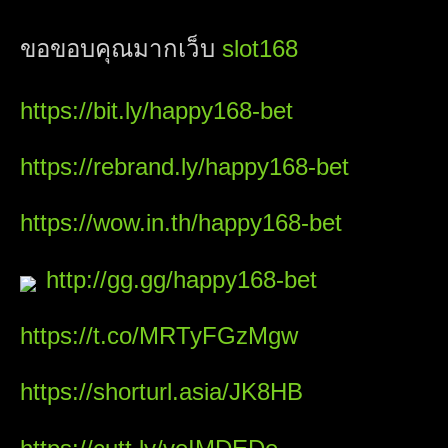
ขอขอบคุณมากเว็บ
slot168
https://bit.ly/happy168-bet
https://rebrand.ly/happy168-bet
https://wow.in.th/happy168-bet
http://gg.gg/happy168-bet
https://t.co/MRTyFGzMgw
https://shorturl.asia/JK8HB