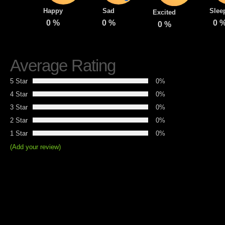
Happy
Sad
Slee
Excited
0
%
0
%
0
0
%
Average Rating
5 Star
0%
4 Star
0%
3 Star
0%
2 Star
0%
1 Star
0%
(Add your review)