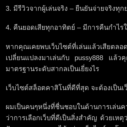
3. มีรีวิวจากผู้เล่นจริง – ยืนยันจ่ายจริง
4. คืนยอดเสียทุกอาทิตย์ – มีการคืนกำไรให้
หากคุณเคยพบเว็บไซต์ที่เล่นแล้วเสียตลอ
เปลี่ยนแปลงมาเล่นกับ pussy888 แล้วคุณ
มาตรฐานระดับสากลเป็นเยี่ยงไร
เว็บไซต์สล็อตคาสิโนที่ดีที่สุด จะต้องเป็นเ
ผมเป็นคนๆหนึ่งที่ชื่นชอบในด้านการเล่
ว่าการเลือกเว็บที่ดีเป็นสิ่งสำคัญ ด้วยเหต