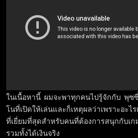
ในเนื้อหานี้ ผมจะพาทุกคนไปรู้จักกับ พุซซี
โนที่เปิดให้เล่นและก็เหตุผลว่าเพราะอะไรเว
ที่เยี่ยมที่สุดสำหรับคนที่ต้องการสนุกกั
รวมทั้งได้เงินจริง