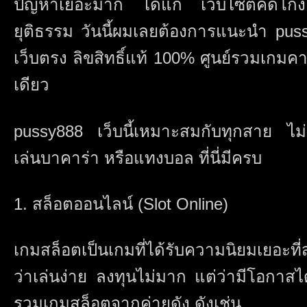
ปัญหาเยอะมาก ได้แก่ เว็บไซต์คดโกง เบ
ยุติธรรม วันนี้ผมเลยต้องการแนะนำ pus
เว็บตรง ลิขสิทธิ์แท้ 100% ศูนย์รวมเกมค
เดียว
pussy888 เว็บนี้เหมาะสมกับทุกสาย ไม่ว่
เล่นบาคาร่า หรือแทงบอล ที่นี่มีครบ
1. สล็อตออนไลน์ (Slot Online)
เกมสล็อตเป็นเกมที่ได้รับความนิยมเยอะท
ว่าเล่นง่าย ลงทุนไม่มาก แต่ว่ามีโอกา
รวมเกมสล็อตจากค่ายดัง ดังเช่น