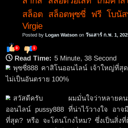
สากล สล็อตวอเลท เกมคาสิ
สล็อต สล็อตพุซซี่ ฟรี โบน
Virgie
Posted by
Logan Watson
on
วันเสาร์ ก.พ. 1, 202
0
1
Read Time:
5 Minute, 38 Second
พุซซี่888 คาสิโนออนไลน์ เจ้าใหญ่ที่สุด
ไม่เป็นอันตราย 100%
สวัสดีครับ ผมมั่นใจว่าหลายคนที่
ออนไลน์ pussy888 ที่น่าไว้วางใจ อาจมี
ที่สุด? หรือ จะโดนโกงไหม? ซึ่งเป็นสิ่งที่