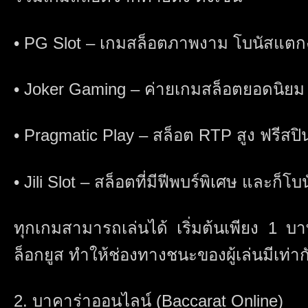
• PG Slot – เกมสล็อตภาพงาม โบนัสแตก
• Joker Gaming – ค่ายเกมสล็อตยอดนิยม
• Pragmatic Play – สล็อต RTP สูง ฟรีสป
• Jili Slot – สล็อตที่มีฟีพบร์พิเศษ และก็โ
ทุกเกมสามารถเล่นได้ เริ่มต้นเพียง 1 บา
ล็อกยูส ทำให้ช่องทางชนะของผู้เล่นมีเท่าก
2. บาคาร่าออนไลน์ (Baccarat Online)