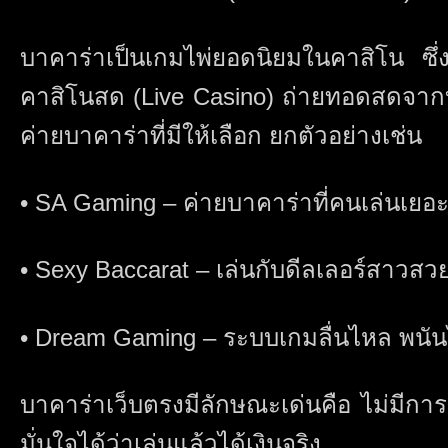
บาคาร่าเป็นเกมไพ่ยอดนิยมในคาสิโน ซึ่
คาสิโนสด (Live Casino) ถ่ายทอดสดจากบ่
ค่ายบาคาร่าที่มีให้เลือก ยกตัวอย่างเช่น
• SA Gaming – ค่ายบาคาร่าที่คนเล่นเยอะท
• Sexy Baccarat – เล่นกับดีลเลอร์สาวสว
• Dream Gaming – ระบบเกมลื่นไหล พนันไ
บาคาร่าเว็บตรงมีลักษณะเด่นคือ ไม่มีการ
มั่นใจได้ว่าเล่นแล้วได้เงินจริง