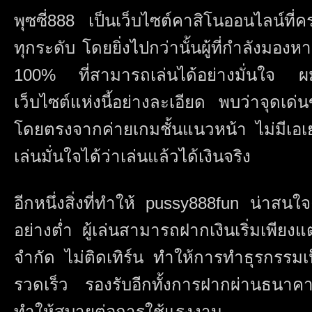
พุซซี่888 เป็นเว็บไซต์คาสิโนออนไลน์ที่
ทุกระดับ โดยยิ่งไปกว่านั้นผู้ที่กำลังมองห
100% ที่สามารถเล่นได้อย่างมั่นใจ ผมไ
เว็บไซต์แห่งนี้อย่างละเอียด พบว่าจุดเด่
โดยตรงจากค่ายเกมชั้นแนวหน้า ไม่มีเอเย่
เล่นมั่นใจได้ว่าเล่นแล้วได้เงินจริง
อีกหนึ่งสิ่งที่ทำให้ pussy888fun น่าสนใ
อย่างต่ำ ผู้เล่นสามารถฝากเงินเริ่มเพียงแ
จำกัด ไม่ติดเทิร์น ทำให้การทำธุรกรรมเป็น
รวดเร็ว รองรับอีกทั้งการฝากผ่านธนาค
ทำให้สบายต่อการใช้แรงงาน