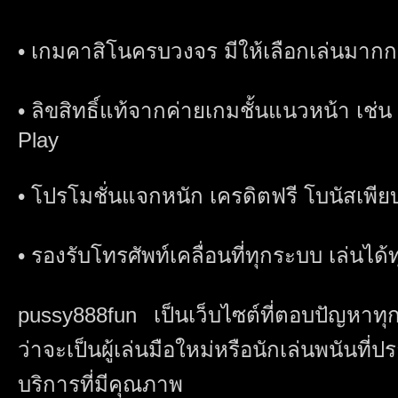
• เกมคาสิโนครบวงจร มีให้เลือกเล่นมากก
• ลิขสิทธิ์แท้จากค่ายเกมชั้นแนวหน้า เช่
Play
• โปรโมชั่นแจกหนัก เครดิตฟรี โบนัสเพีย
• รองรับโทรศัพท์เคลื่อนที่ทุกระบบ เล่นได้ทุ
pussy888fun เป็นเว็บไซต์ที่ตอบปัญหาทุ
ว่าจะเป็นผู้เล่นมือใหม่หรือนักเล่นพนันท
บริการที่มีคุณภาพ