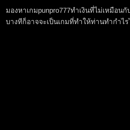
มองหาเกมpunpro777ทำเงินที่ไม่เหมือนกับเด
บางทีก็อาจจะเป็นเกมที่ทำให้ท่านทำกำไรได