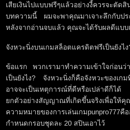
เสียเงินไปแบบฟรีๆแล้วอย่างงี้ควรจะตัด
บทความนี้ ผมจะพาคุณมาเจาะลึกกับประเด
หลังจากอ่านจบแล้ว คุณจะได้รับผลดีแบบ
จังหวะนิ่งบนเกมสล็อตแครดิตฟรีเป็นยังไง
ข้อแรก พวกเรามาทำความเข้าใจก่อนว่าจ
เป็นยังไง? จังหวะนิ่งก็คือจังหวะของเกมที
อาจจะเป็นเหตุการณ์ที่ดีหรือเปล่าดีก็ได
ยกตัวอย่างสัญญาณที่เกิดขึ้นจริงเพื่อให
ความหมายของการเล่นเกมpunpro777
กำหนดกรอบชุดละ 20 สปินเอาไว้