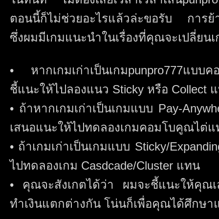
ตอนนี้ก็ไม่ช่วยอะไรแล้วล่ะขอรับ การย้าย
ซึ่งผมมีเกมแนะนำในเรื่องที่คุณจะเปลี่ยน
• หากเกมเก่าเป็นเกมpunpro777แบบคอมโ
ชี้แนะให้ไปลองแนว Sticky หรือ Collect 
• ถ้าหากเกมเก่าเป็นเกมแบบ Pay-Anywhe
เสนอแนะให้ไปทดลองเกมคอมโบคูณไต่แ
• ถ้าเกมเก่าเป็นเกมแบบ Sticky/Expandin
ไปทดลองเกม Casdcade/Cluster แทน
• คุณจะสังเกตได้ว่า ผมจะชี้แนะให้คุณเ
ทำเงินแตกต่างกัน โน่นก็เพื่อคุณได้ศึกษา