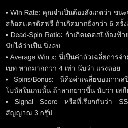
• Win Rate: คุณจำเป็นต้องสังเกตว่า ชนะจำ
สล็อตเเครดิตฟรี ถ้าเกิดมากยิ่งกว่า 6 ครั้งถื
• Dead-Spin Ratio: ถ้าเกิดเดดสปิท้องฟ้
นับได้ว่าเป็น นิ่งลบ
• Average Win x: นี่เป็นค่าถัวเฉลี่ยการจ
เบท หากมากกว่า 4 เท่า นับว่า แรงถอย
• Spins/Bonus: นี่คือค่าเฉลี่ยของการสป
โบนัสในเกมนั้น ถ้าลากยาวขึ้น นับว่า เสถ
• Signal Score หรือที่เรียกกันว่า 
สัญญาณ 3 กรุ๊ป