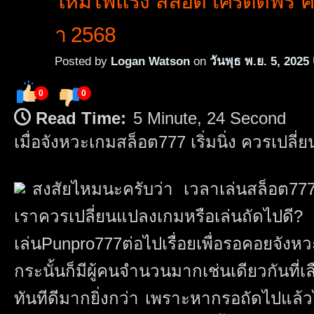
ใหม่ไฟแรง สล็อต เครดิตฟรี คื
า 2568
Posted by
Logan Watson
on
วันพุธ พ.ย. 5, 2025
0
0
Read Time:
5 Minute, 24 Second
เมื่อจังหวะเกมสล็อต777 เริ่มนิ่ง ควรเปลี่
สงสัยไหมนะครับว่า เวลาเล่นสล็อต777 
เราควรเปลี่ยนแปลงเกมหรือเล่นถัดไปด
เล่นPunpro777ต่อไปเรื่อยเพื่อรอคอยจังห
กระนั้นก็มีผู้คนจำนวนมากเช่นเดียวกันที่
ทันทีดีมากยิ่งกว่า เพราะหากรอถัดไปแล้ว