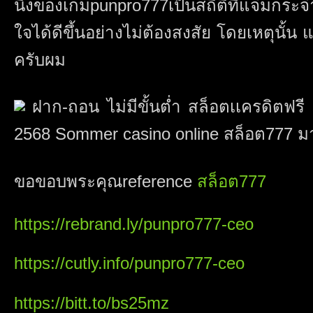
นิ่งของเกมpunpro777เป็นสถิติที่แจ่มกระจ่
ใจได้ดีขึ้นอย่างไม่ต้องสงสัย โดยเหตุนั้
ครับผม
ฝาก-ถอน ไม่มีขั้นต่ำ สล็อตเเครดิตฟร
2568 Sommer casino online สล็อต777 มา
ขอขอบพระคุณreference
สล็อต777
https://rebrand.ly/punpro777-ceo
https://cutly.info/punpro777-ceo
https://bitt.to/bs25mz