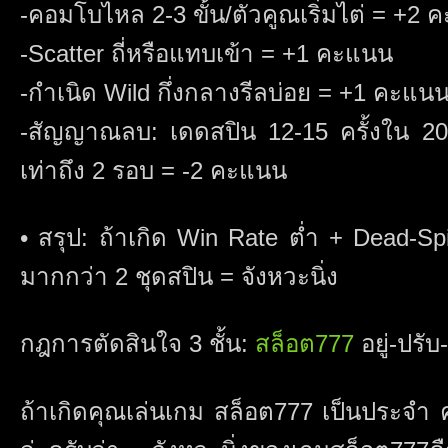
-คอมโบไหล 2-3 ขั้น/ตัวคูณเริ่มไต่ = +2
-Scatter ถี่หรือแทบเข้า = +1 คะแนน
-กำเนิด Wild กึ่งกลางรีลบ่อย = +1 คะแน
-สัญญาณลบ: เดดสปิน 12-15 ครั้งใน 20 
เท่าถึง 2 รอบ = -2 คะแนน
• สรุป: ถ้าเกิด Win Rate ต่ำ + Dead-Sp
มากกว่า 2 ชุดสปิน = จังหวะนิ่ง
กฎการตัดสินใจ 3 ชั้น:
สล็อต777
อยู่-ปรั
ถ้าเกิดคุณเล่นเกม สล็อต777 เป็นประจำ