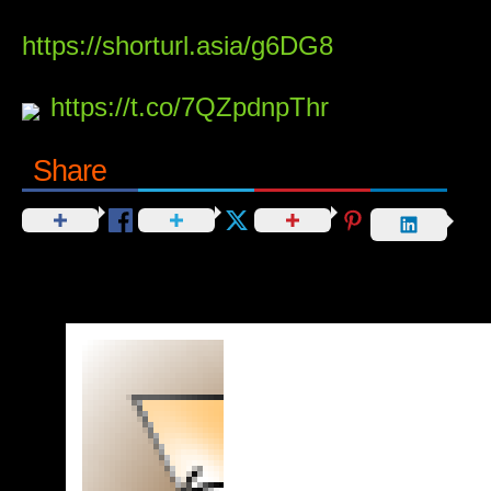
https://shorturl.asia/g6DG8
https://t.co/7QZpdnpThr
Share