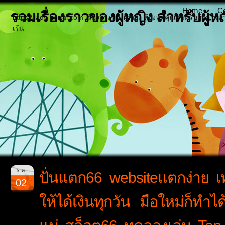
Home
Co
รวมเรื่องราวของผู้หญิง สำหรับผู้หญิ
https://lady-portal.com เรื่องจริงของผู้หญิง ห้องพูดคุณสำหรับผู้หญิงเท
เร้น
ธ.ค.
ปั่นแตก66 websiteแตกง่าย เ
02
ให้ได้เงินทุกวัน มือใหม่ก็ทำ