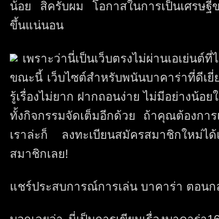
น้อย สิครับผม โอกาสในการเป็นเศรษฐีขอ
ขึ้นแน่นอน
เพราะว่านี่เป็นเว็บตรงไม่ผ่านเอเย่นต์ที
ขณะนี้ เว็บไซต์สำหรับพนันบาคาร่าที่ดีเยี
รู้เรื่องไม่ยาก ฝากถอนง่าย ไม่มีอย่างน
ทั้งกิจกรรมจัดเต็มอีกด้วย ถ้าคุณต้องการ
เราล่ะก็ ลงทะเบียนสมัครสมาชิกใหม่ไ
สมาชิกเลย!
แชร์ประสบการณ์การเล่น บาคาร่า ตอนกล