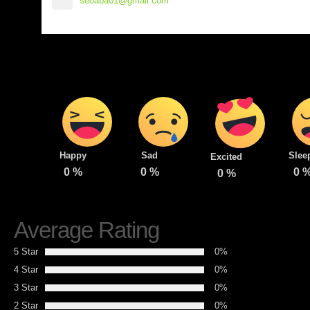
seoaba01@gmail.com
Happy
Sad
Slee
Excited
0
%
0
%
0
0
%
Average Rating
5 Star
0%
4 Star
0%
3 Star
0%
2 Star
0%