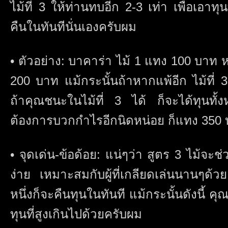
ไม้ที่ 3 ให้ท่านทบอีก 2-3 เท่า เพื่อเอาท
คืนในทันทีนั่นเองครับผม
• ตัวอย่าง: บาคาร่า ไม้ 1 แทง 100 บาท ห
200 บาท แม้กระนั้นถ้าหากแพ้อีก ไม้ที่
ถ้าคุณชนะในไม้ที่ 3 ได้ ก็จะได้ทุนทั้
ต้องการบวกกำไรอีกนิดหน่อย ก็แทง 350 
• จุดเด่น-ข้อด้อย: แน่ๆว่า สูตร 3 ไม้จะช
ง่าย เหมาะสมกับผู้ที่เกลียดเล่นนานๆด้ว
หนึ่งก็จะคืนทุนในทันที แม้กระนั้นดังนี้ ค
ทุนที่สูงเกินไปด้วยครับผม