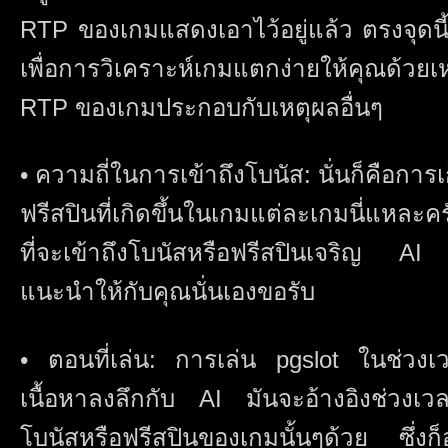
RTP ของเกมแสดงเอาไว้อยู่แล้ว ตรงจุดนี้
เพื่อการวิเคราะห์เกมแตกง่ายให้คุณด้วย
RTP ของเกมประกอบกับเหตุผลอื่นๆ
• ความถี่ในการเข้าถึงโบนัส: นั่นก็คือการ
ฟรีสปินที่เกิดขึ้นในเกมแต่ละเกมนี่แหล
ที่จะเข้าถึงโบนัสหรือฟรีสปินเจริญ A
แนะนำให้กับคุณนั่นเองขอรับ
• ตอนที่เล่น: การเล่น pgslot ในช่ว
เนื้อหาลงลึกกับ AI มันจะอ้างอิงช่วงเวล
โบนัสหรือฟรีสปินของเกมนั้นๆด้วย ซึ่งก็