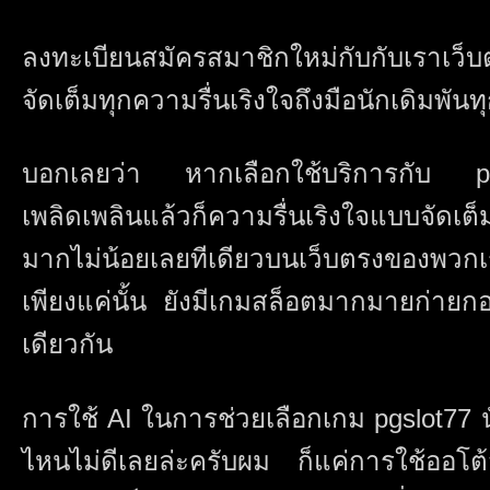
ลงทะเบียนสมัครสมาชิกใหม่กับกับเราเว็บตร
จัดเต็มทุกความรื่นเริงใจถึงมือนักเดิมพันท
บอกเลยว่า หากเลือกใช้บริการกับ p
เพลิดเพลินแล้วก็ความรื่นเริงใจแบบจัด
มากไม่น้อยเลยทีเดียวบนเว็บตรงของพว
เพียงแค่นั้น ยังมีเกมสล็อตมากมายก่ายกอ
เดียวกัน
การใช้ AI ในการช่วยเลือกเกม pgslot77 นั
ไหนไม่ดีเลยล่ะครับผม ก็แค่การใช้ออโต้