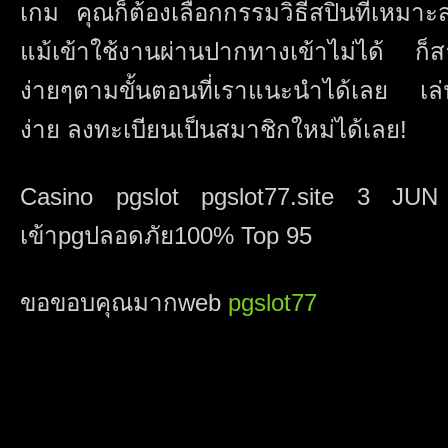
เกม คุณก็ต้องเลือกกรรมวิธีสปินที่เหมาะ
แม้เข้าใช้งานผ่านปากทางเข้าไม่ได้ ก็
ง่ายๆตามขั้นตอนที่เราแนะนำได้เลย เล่น
ง่าย ลงทะเบียนเป็นสมาชิกใหม่ได้เลย!
Casino pgslot pgslot77.site 3 JU
เข้าpgปลอดภัย100% Top 95
ขอขอบคุณมากweb
pgslot77