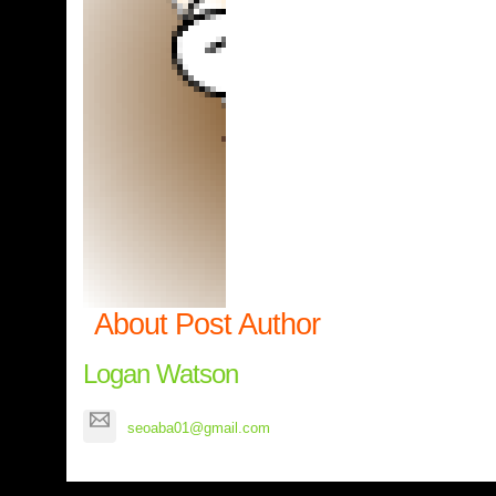
About Post Author
Logan Watson
seoaba01@gmail.com