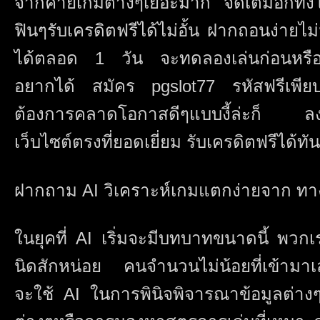
จากค่ายเกมต่างๆเยอะมาก จัดเต็มอีกทั้ง
ฟินๆรับเครดิตฟรีได้ไม่อั้น ฝากถอนง่ายไม
ได้ตลอด 1 วัน จะทดลองเล่นก่อนหรือเล่น
อยากได้ สมัคร pgslot77 รหัสฟรีเพีย
ต้องการคลาดโอกาสดีๆแบบงี้ล่ะก็ ลงท
เว็บไซต์ตรงที่ยอดเยี่ยม รับเครดิตฟรีได้ทั
ฝากถาม AI วิเคราะห์เกมแตกง่ายจาก ทาง
ในยุคที่ AI เริ่มจะมีบทบาทขนาดนี้ พวก
นิดสักหน่อย คนจำนวนไม่น้อยที่เข้ามาเ
จะใช้ AI ในการพินิจพิจารณาข้อมูลต่าง