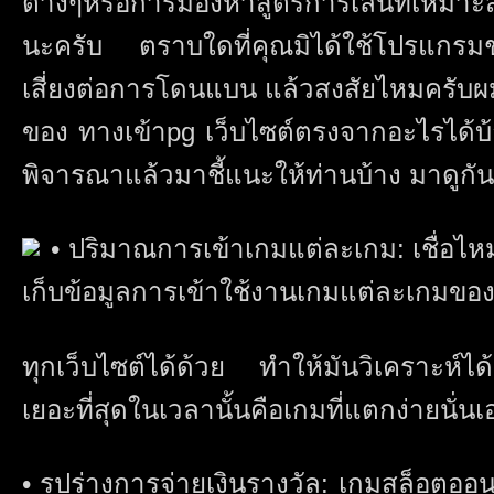
ต่างๆหรือการมองหาสูตรการเล่นที่เหมาะ
นะครับ ตราบใดที่คุณมิได้ใช้โปรแกรมช่
เสี่ยงต่อการโดนแบน แล้วสงสัยไหมครับผม
ของ ทางเข้าpg เว็บไซต์ตรงจากอะไรได้บ้า
พิจารณาแล้วมาชี้แนะให้ท่านบ้าง มาดูกัน
• ปริมาณการเข้าเกมแต่ละเกม: เชื่อไห
เก็บข้อมูลการเข้าใช้งานเกมแต่ละเกมขอ
ทุกเว็บไซต์ได้ด้วย ทำให้มันวิเคราะห์ได
เยอะที่สุดในเวลานั้นคือเกมที่แตกง่ายนั่นเ
• รูปร่างการจ่ายเงินรางวัล: เกมสล็อตออ