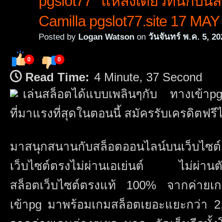
pgslot77 แหล่งเดียวที่นักปั่
Camilla pgslot77.site 17 MAY
Posted by
Logan Watson
on
วันจันทร์ พ.ค. 5, 2
0
0
Read Time:
4 Minute, 37 Second
เล่นสล็อตได้แบบเพลินๆกับ ทางเข้าpg 
ที่มาแรงที่สุดในตอนนี้ สมัครรับเครดิตฟรีไ
มาสนุกสนานกับสล็อตออนไลน์บนเว็บไซต์ 
เว็บไซต์ตรงไม่ผ่านเอเย่นต์ ไม่ผ่านตัวก
สล็อตเว็บไซต์ตรงแท้ 100% จากค่ายเก
เข้าpg มาพร้อมเกมสล็อตเยอะแยะกว่า 2