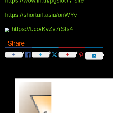
https://wow.in.th/pgslot77-site
https://shorturl.asia/onWYv
https://t.co/KvZv7rSfs4
Share