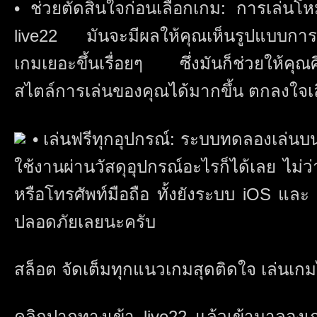
• ช่วยตัดสินใจก่อนเลือกเกม: การเล่นโห
live22 มันจะมีผลให้คุณเห็นรูปแบบก
เกมเยอะขึ้นเรื่อยๆ ซึ่งมันก็ช่วยให้คุ
สไตล์การเล่นของคุณได้มากขึ้น ตกลงใจเล
• เล่นฟรีทุกอุปกรณ์: ระบบทดลองเล่นบน
ใช้งานผ่านวัสดุอุปกรณ์อะไรก็ได้เลย ไม่ว
หรือโทรศัพท์มือถือ ทั้งยังระบบ iOS และ 
ปลอดภัยเลยนะครับ
สล็อต จัดเต็มทุกแนวเกมสุดติดใจ เล่นเก
คลิกปากทางเข้า live22 แล้วเข้ามาลองเ