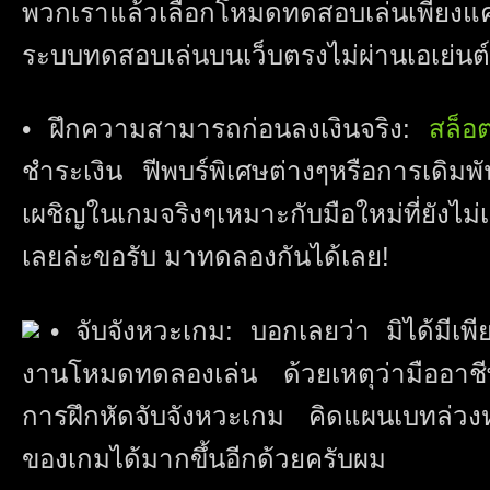
พวกเราแล้วเลือกโหมดทดสอบเล่นเพียงแ
ระบบทดสอบเล่นบนเว็บตรงไม่ผ่านเอเย่นต์
• ฝึกความสามารถก่อนลงเงินจริง:
สล็อ
ชำระเงิน ฟีพบร์พิเศษต่างๆหรือการเดิมพ
เผชิญในเกมจริงๆเหมาะกับมือใหม่ที่ยังไ
เลยล่ะขอรับ มาทดลองกันได้เลย!
• จับจังหวะเกม: บอกเลยว่า มิได้มีเพียง
งานโหมดทดลองเล่น ด้วยเหตุว่ามืออาช
การฝึกหัดจับจังหวะเกม คิดแผนเบทล่วงห
ของเกมได้มากขึ้นอีกด้วยครับผม