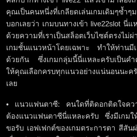
คุณเป็นคนหนึ่งที่เกลียดเล่นเกมเดิมๆซ้ำ
บอกเลยว่า เกมบนทางเข้า live22slot นี
ด้วยความที่เราเป็นสล็อตเว็บไซต์ตรงไม่ผ่าน
เกมชั้นแนวหน้าโดยเฉพาะ ทำให้ท่านมีเ
ด้วยกัน ซึ่งเกมกลุ่มนี้นี่แหละครับเป็
ให้คุณเลือกครบทุกแนวอย่างแน่นอนนะค
เลย
• แนวแฟนตาซี: คนใดที่ติดอกติดใจความ
ต้องแนวแฟนตาซีนี่แหละครับ ซึ่งมีเกมให
ขอรับ เอฟเฟกต์ของเกมตระการตา สีสันผ่อ