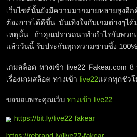
เว็บไซต์นั้นยังมีความมากมายหลายสูงอี
ต้องการได้ดีขึ้น บันเทิงใจกับเกมต่างๆได
เหตุนั้น ถ้าคุณปรารถนาทำกำไรกับพวกเร
แล้ววันนี้ รับประกันทุกความซาบซึ้ง 100
เกมสล็อต ทางเข้า live22 Fakear.com 8
เรื่องเกมสล็อต ทางเข้า
live22
แตกทุกชั่วโ
ขอขอบพระคุณเว็บ
ทางเข้า live22
https://bit.ly/live22-fakear
https://rebrand.ly/live22-fakear