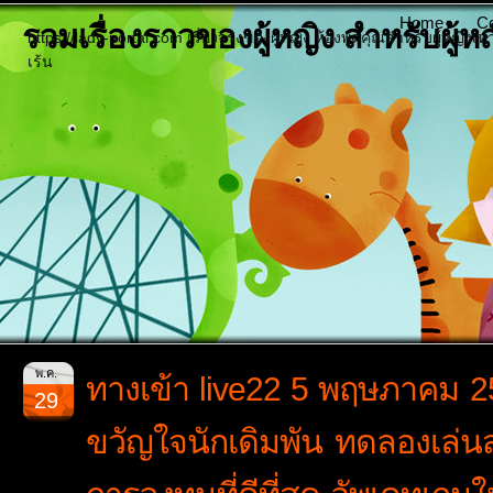
Home
Co
รวมเรื่องราวของผู้หญิง สำหรับผู้หญิ
https://lady-portal.com เรื่องจริงของผู้หญิง ห้องพูดคุณสำหรับผู้หญิงเท
เร้น
พ.ค.
ทางเข้า live22 5 พฤษภาคม 2
29
ขวัญใจนักเดิมพัน ทดลองเล่นสล