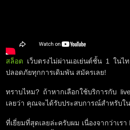
สล็อต
เว็บตรงไม่ผ่านเอเย่นต์ชั้น 1 ในไ
ปลอดภัยทุกการเดิมพัน สมัครเลย!
ทราบไหม? ถ้าหากเลือกใช้บริการกับ liv
เลยว่า คุณจะได้รับประสบการณ์สำหรับใน
ที่เยี่ยมที่สุดเลยล่ะครับผม เนื่องจากว่าเร