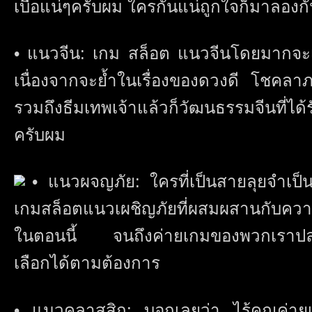
เบื่อแน่ๆครับผม ใครกันแน่ถูกใจก็มาลองก
• แนวจีน: เกม สล็อต แนวจีนโดยมากจะเป
เนื่องจากจะย้ำในเรื่องของดวงดี โชคลา
รวมถึงธีมเทพเจ้าแล้วก็วัฒนธรรมจีนที่ได้
ครับผม
• แนวผจญภัย: ใครที่เป็นสายลุยจำเป็น
เกมสล็อตแนวเผชิญภัยที่ผสมผสานกับความเร้
ในตอนนี้ จนถึงค่ายเกมของพวกเราปล
เลือกได้ตามต้องการ
• แนวคลาสสิก: บอกเลยว่า ไร้คุณค่ายเ